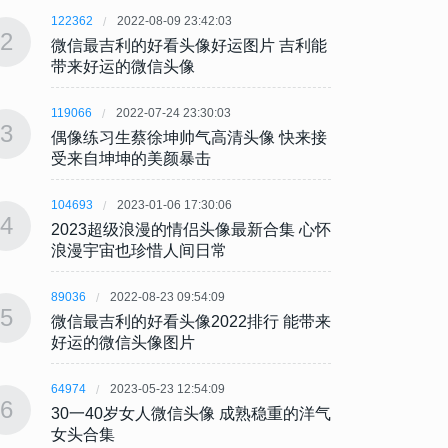
122362
2022-08-09 23:42:03
122362
2
2
微信最吉利的好看头像好运图片 吉利能
微信最
带来好运的微信头像
带来
119066
2022-07-24 23:30:03
119066
3
3
偶像练习生蔡徐坤帅气高清头像 快来接
偶像练
受来自坤坤的美颜暴击
受来
104693
2023-01-06 17:30:06
104693
4
4
2023超级浪漫的情侣头像最新合集 心怀
202
浪漫宇宙也珍惜人间日常
浪漫
89036
2022-08-23 09:54:09
89036
5
5
微信最吉利的好看头像2022排行 能带来
微信最
好运的微信头像图片
好运
64974
2023-05-23 12:54:09
64974
6
6
30一40岁女人微信头像 成熟稳重的洋气
30一
女头合集
女头