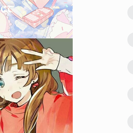
122362
2022-08-09 23:42:03
2
片 吉利能
微信最吉利的好看头像好运图片 吉利能
带来好运的微信头像
119066
2022-07-24 23:30:03
3
像 快来接
偶像练习生蔡徐坤帅气高清头像 快来接
受来自坤坤的美颜暴击
104693
2023-01-06 17:30:06
4
新合集 心怀
2023超级浪漫的情侣头像最新合集 心怀
浪漫宇宙也珍惜人间日常
89036
2022-08-23 09:54:09
5
排行 能带来
微信最吉利的好看头像2022排行 能带来
好运的微信头像图片
64974
2023-05-23 12:54:09
6
熟稳重的洋气
30一40岁女人微信头像 成熟稳重的洋气
女头合集