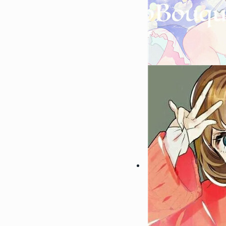
122362
2022-08-09 23:42:03
2
微信最吉利的好看头像好运图
带来好运的微信头像
119066
2022-07-24 23:30:03
3
偶像练习生蔡徐坤帅气高清头
受来自坤坤的美颜暴击
104693
2023-01-06 17:30:06
4
2023超级浪漫的情侣头像最
浪漫宇宙也珍惜人间日常
89036
2022-08-23 09:54:09
5
微信最吉利的好看头像2022
好运的微信头像图片
64974
2023-05-23 12:54:09
6
30一40岁女人微信头像 成
女头合集