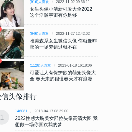
(916)人喜欢
2022-11-02 09:36:11
女生头像小清新可爱大全2022
这个浩瀚宇宙有你足够
(646)人喜欢
2022-11-27 12:42:02
唯美森系女生微信头像 你就像昨
夜的一场梦错过就不在
(1128)人喜欢
2023-01-18 16:18:06
可爱让人有保护欲的萌宠头像大
全 春天来的很慢春天才有浪漫
微信头像排行
146081
2018-04-17 08:39:00
146081
1
1
2022性感大胸美女部位头像高清大图 我
202
想做一场你喜欢我的梦
想做