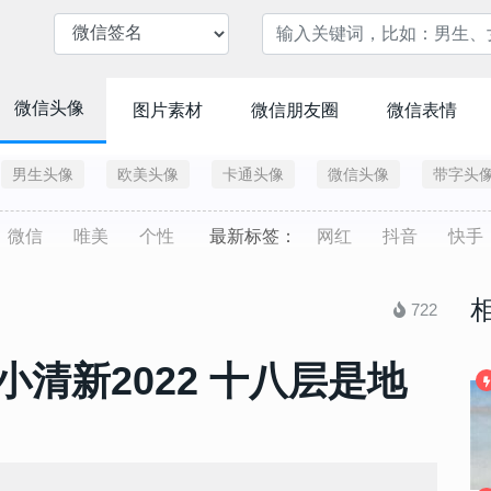
微信头像
图片素材
微信朋友圈
微信表情
男生头像
欧美头像
卡通头像
微信头像
带字头
微信
唯美
个性
最新标签：
网红
抖音
快手
722
清新2022 十八层是地