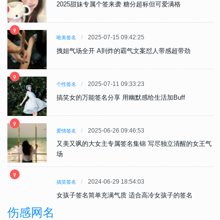
2025甜妹专属个签来袭 糖分超标但可爱满格
2025-07-15 09:42:25
唯美签名
拽姐气场全开 A到炸的霸气文案怼人带感超带劲
2025-07-11 09:33:23
个性签名
搞笑女的万能签名分享 用幽默感给生活加Buff
2025-06-26 09:46:53
爱情签名
王气
又美又飒的大女主专属签名集锦 写尽独立清醒的女王气
场
2024-06-29 18:54:03
搞笑签名
女孩子签名简单充满气质 适合高冷女孩子的签名
伤感网名