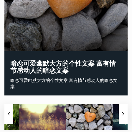
暗恋可爱幽默大方的个性文案 富有情
2022男生微信签名霸气冷酷大全 诙谐
不明显但是却又很甜的情侣签名 幸福
关于爱情的微信哲理签名一句话 有道
2022伤感微信签名适合女孩子最新 和
情侣签名一男一女简短秀恩爱 简短而
2022秀恩爱专用的情侣甜蜜签名 如胶
正能量简短的幸福个性签名 无关爱情
节感动人的暗恋文案
有个性的男生微信签名
却低调的情侣签名
理最受用的爱情签名
别人开口闭口都是你
又高端的情侣秀恩爱签名
似漆的浪漫情侣签名
的幸福签名
暗恋可爱幽默大方的个性文案 富有情节感动人的暗恋文
2022男生微信签名霸气冷酷大全 诙谐有个性的男生微信
不明显但是却又很甜的情侣签名 幸福却低调的情侣签名
关于爱情的微信哲理签名一句话 有道理最受用的爱情签
2022伤感微信签名适合女孩子最新 和别人开口闭口都是
情侣签名一男一女简短秀恩爱 简短而又高端的情侣秀恩
2022秀恩爱专用的情侣甜蜜签名 如胶似漆的浪漫情侣签
正能量简短的幸福个性签名 无关爱情的幸福签名
案
签名
名
你
爱签名
名