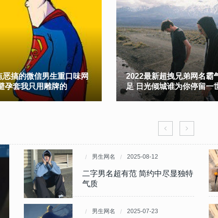
点恶搞的微信男生重口味网
2022最新超拽兄弟网名霸
 避孕套我只用雕牌的
足 日光倾城谁为你停留一
男生网名
男生网名
2025-08-12
2024-04-02
魅力
学生
二字男名超有范 简约中尽显独特
王者荣耀的打野男生网名 好听的
气质
打野昵称
男生网名
男生网名
2025-07-23
2024-03-29