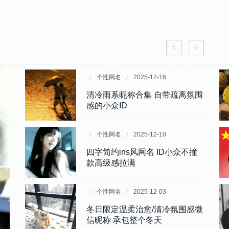
个性网名
个性网名
2025-12-16
2025-09-19
围感
又独
清冷雨系昵称合集 自带疏离氛围
2025自然风有趣小众网名 自带
感的小众ID
清新烟火气
个性网名
个性网名
2025-12-10
2025-09-19
专属
喜庆
四字简约ins风网名 ID小众不撞
梦幻类ins昵称 适配社交账号的
款高级感拉满
浪漫感表达
个性网名
个性网名
2025-12-03
2025-09-18
戳中
独
冬日限定温柔治愈/清冷氛围感微
男生二字网名分享 简单自带清爽
信昵称 承包整个冬天
气质