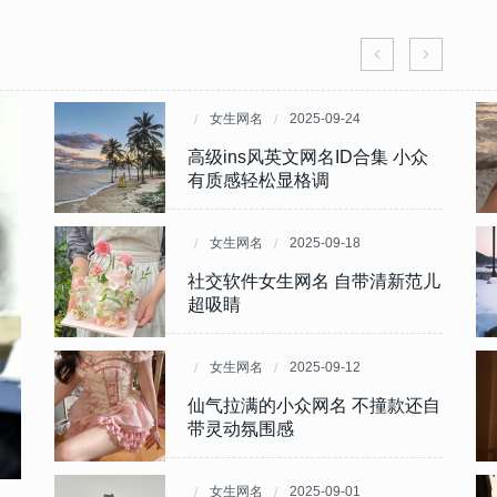
女生网名
女生网名
2025-09-24
2025-06-26
自带
自带
高级ins风英文网名ID合集 小众
软乎乎女生网名合集 糯叽叽甜度
有质感轻松显格调
超标萌到心巴颤
女生网名
女生网名
2025-09-18
2025-06-25
吸
心
社交软件女生网名 自带清新范儿
本年度甜度爆表的可爱网名 少女
超吸睛
心直接狙击
女生网名
女生网名
2025-09-12
2024-06-30
女
灵动
仙气拉满的小众网名 不撞款还自
女生网名新版值得一用 超火不会
带灵动氛围感
撞的耐听女生昵称
女生网名
女生网名
2025-09-01
2024-06-28