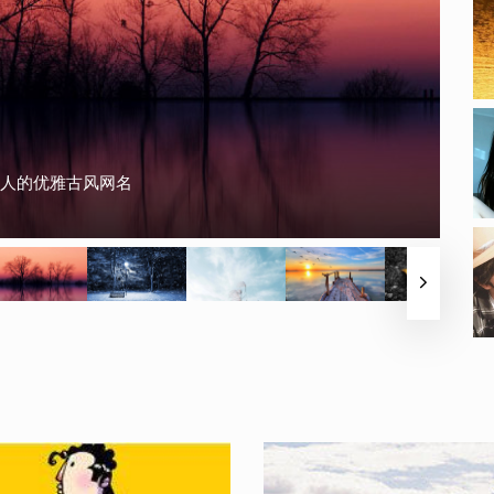
吸人的优雅古风网名
的网名啦，很奇葩但却又不失搞笑的网名。
星文非主流网名
格的特色男生网名
忘
味的五字韵味网名
温暖你的网名
的伤感网名