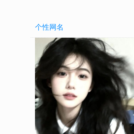
个性网名
-16
个性网名
个性网名
2025-11-20
2025-09-26
自带疏离氛围
让人心动的网名昵称 自带氛
带菠萝元素微信ID合集 元气
的个性标识
特换名超有新意
-10
个性网名
个性网名
2025-11-17
2025-09-24
ID小众不撞
有新意的小众网名合集 解锁
2025国庆节适配网名id合集 
个性标识
又有新意
-03
个性网名
个性网名
2025-11-07
2025-09-23
清冷氛围感微
累到无力微信昵称合集 精准
2025小众哥特美学网名 拿捏
天
当代人疲惫状态
特暗黑格调