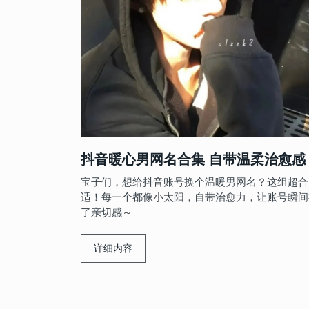
集 三字/四
很有感觉的潮男昵称 抖音爆
男人味十足硬汉的网名 比较
质男生昵称
潇洒的网名
-10
男生网名
男生网名
2024-06-07
2024-04-25
昵称合集 利
男生必备让人喜欢的网名 社
小奶狗网名很好听气质 2024
睛
称吸引人的男网名
撩的男生昵称
-26
男生网名
男生网名
2024-06-02
2024-04-08
抖音暖心男网名合集 自带温柔治愈感
生网名大全
一听就很炸裂的男生网名 过
寓意自由洒脱的男孩网名 像
宝子们，想给抖音账号换个温暖男网名？这组超合
库
忘的逗比男昵称
样自由的昵称
适！每一个都像小太阳，自带治愈力，让账号瞬间
了亲切感～
-02
男生网名
男生网名
2024-05-08
2024-04-07
合集 干净又
独特且个性的男生网名 不俗
男人有魄力霸气的网名抖音
详细内容
众
好听的男生昵称
2024很吸粉的昵称大全