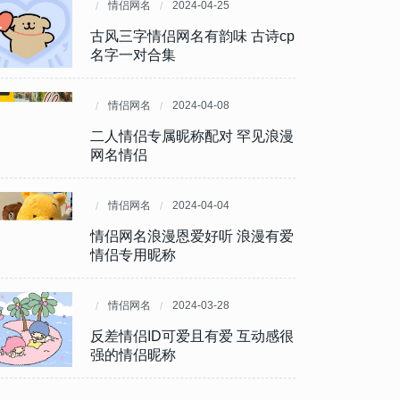
情侣网名
情侣网名
2025-07-14
2024-04-25
这些昵称赌你没见过 独特到让人
古风三字情侣网名有韵味 古诗cp
过目难忘
名字一对合集
情侣网名
情侣网名
2025-07-04
2024-04-08
七字昵称控必收 2025小众又高
二人情侣专属昵称配对 罕见浪漫
级的ID灵感库
网名情侣
情侣网名
情侣网名
2025-06-30
2024-04-04
2025疯批情侣网名大合集 癫公
情侣网名浪漫恩爱好听 浪漫有爱
癫婆的恋爱日常太甜了
情侣专用昵称
情侣网名
情侣网名
2024-06-03
2024-03-28
让人过目不忘的网名情侣网名 亲
反差情侣ID可爱且有爱 互动感很
密不肉麻的昵称
强的情侣昵称