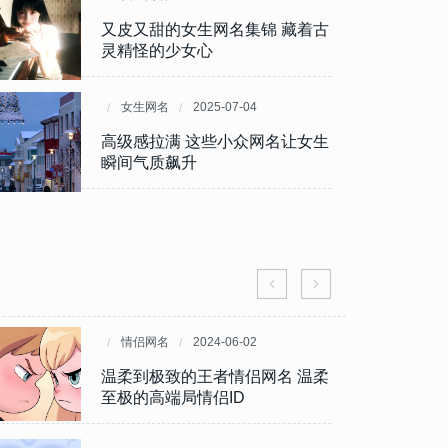
2025最新花系ID浪漫集 把花期
又皮又甜的女生网名集锦 藏着古
藏进名字里
灵精怪的少女心
女生网名
女生网名
2025-08-08
2025-07-04
给闺蜜的爆笑备注大全 让友情甜
高级感拉满 这些小众网名让女生
度超标
瞬间气质飙升
情侣网名
情侣网名
2025-07-16
2024-06-02
私藏稀有情侣名大公开 甜而不腻
温柔到极致的王者情侣网名 温柔
撞名算我输
至极的高端局情侣ID