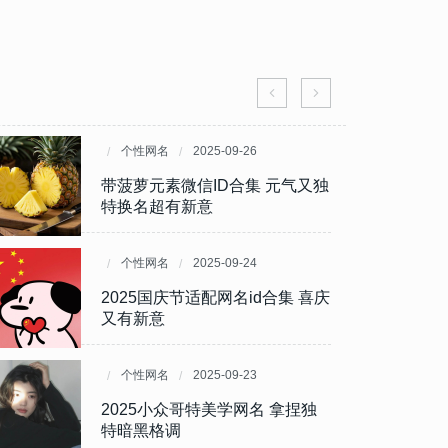
个性网名
个性网名
2025-11-20
2025-09-26
让人心动的网名昵称 自带氛围感
带菠萝元素微信ID合集 元气又独
的个性标识
特换名超有新意
个性网名
个性网名
2025-11-17
2025-09-24
有新意的小众网名合集 解锁专属
2025国庆节适配网名id合集 喜庆
个性标识
又有新意
个性网名
个性网名
2025-11-07
2025-09-23
累到无力微信昵称合集 精准戳中
2025小众哥特美学网名 拿捏独
当代人疲惫状态
特暗黑格调