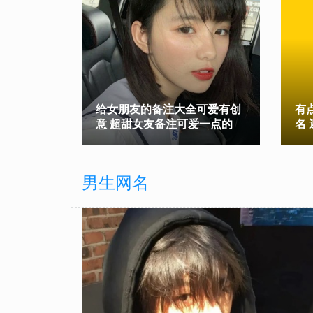
气繁体字
是我的奥利
给女朋友的备注大全可爱有创
有
意 超甜女友备注可爱一点的
名
男生网名
-12
男生网名
男生网名
2024-06-12
2024-05-07
约中尽显独特
很迷人的优质男生网名 彰显
适合大学男生的微信网名 大
的气质昵称
好听男昵称大全
-23
男生网名
男生网名
2024-06-11
2024-05-07