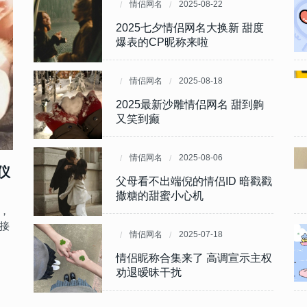
情侣网名
情侣网名
2025-08-22
2024-03-10
让人
cp
2025七夕情侣网名大换新 甜度
好听干净不易撞情侣网名 不俗气
爆表的CP昵称来啦
好听难忘唯美的情侣名
情侣网名
情侣网名
2025-08-18
2024-02-12
高
浪漫
2025最新沙雕情侣网名 甜到齁
2024情侣网名一男一女浪漫好听
又笑到癫
互动俏皮感的情侣昵称
情侣网名
情侣网名
2025-08-06
2024-01-21
仪
公
有爱
父母看不出端倪的情侣ID 暗戳戳
超甜超明显的情侣网名 很好听的
撒糖的甜蜜小心机
情侣id合集
，
接
情侣网名
情侣网名
2025-07-18
2024-01-10
 亲
感很
情侣昵称合集来了 高调宣示主权
2024有趣又有爱的情侣ID 很甜
劝退暧昧干扰
的情侣昵称一对