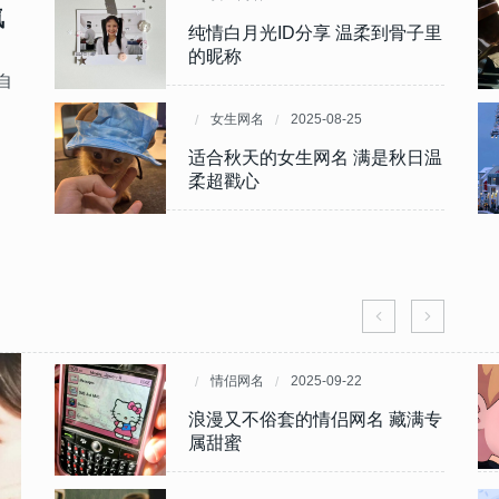
氛
期
着古
纯情白月光ID分享 温柔到骨子里
2024又怂又可爱的女生网名 女
的昵称
孩子超萌的昵称大全
自
女生网名
女生网名
2025-08-25
2024-06-13
情甜
女生
适合秋天的女生网名 满是秋日温
女人抖音四字名字简单气质 大气
柔超戳心
又内涵的沉稳昵称
情侣网名
情侣网名
2025-09-22
2024-03-27
不腻
温柔
浪漫又不俗套的情侣网名 藏满专
温柔到爆炸的诗意情侣网名
属甜蜜
2024高甜的情侣昵称一对幸福