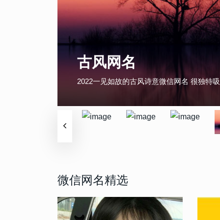
古风网名
游戏网名
非主流网名
经典网名
小清新网名
文艺网名
幸福网名
悲伤网名
2022一见如故的古风诗意微信网名 很独特
怎样的网名最吸引人注意了，那当然是有趣
90后用过的经典好听非主流网名 最火的火
2022超级文艺的流行温柔男生网名 别具一
网易云有意境的精选的六字网名 回忆不能淡
汉服女孩最爱的五字古风韵味网名 古风古
2022精选暖人心弦的个性网名 看一眼就能
伤感网名大全2022最新版的 伤心时最适用
微信网名精选