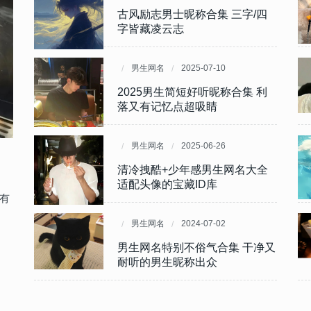
款优
豪气
古风励志男士昵称合集 三字/四
干净网名适合男生简短好听 酷酷
字皆藏凌云志
又干净的男生昵称
男生网名
男生网名
2025-07-10
2024-03-26
交昵
很
2025男生简短好听昵称合集 利
男生极具霸道超拽气质的网名 霸
落又有记忆点超吸睛
气有气质的男士网名
男生网名
男生网名
2025-06-26
2024-03-25
目不
风一
清冷拽酷+少年感男生网名大全
干练又大气的男生网名 有上进心
适配头像的宝藏ID库
的成熟男昵称
有
男生网名
男生网名
2024-07-02
2024-03-11
套又
男生网名特别不俗气合集 干净又
男生网名微信超火稳重 很有吸引
耐听的男生昵称出众
力的男生昵称