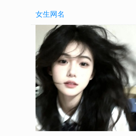
女生网名
-24
女生网名
女生网名
2025-08-25
2025-07-26
D合集 小众
茶里茶气微信网名合集 换完
淑女专属网名昵称 温柔雅致
微妙氛围感
书香气质
-18
女生网名
女生网名
2025-08-22
2025-07-17
自带清新范儿
2025七夕招桃花网名ID合集 
甜系ID贩卖机 最新ins风少女
睛又自带月老Buff
网名合集来了
-12
女生网名
女生网名
2025-08-12
2025-07-14
 不撞款还自
有趣又有料 2025超有深度的
女生专属网名来啦 温柔酷飒
生微信网名大赏
款总有你的菜
-01
女生网名
女生网名
2025-08-09
2025-07-09