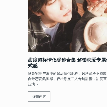
-22
情侣网名
情侣网名
2025-07-14
2024-04-25
大换新 甜度
这些昵称赌你没见过 独特到
古风三字情侣网名有韵味 古诗
过目难忘
名字一对合集
-18
情侣网名
情侣网名
2025-07-04
2024-04-08
网名 甜到齁
七字昵称控必收 2025小众又
二人情侣专属昵称配对 罕见
级的ID灵感库
网名情侣
-06
情侣网名
情侣网名
2025-06-30
2024-04-04
甜度超标情侣昵称合集 解锁恋爱专属
ID 暗戳戳
2025疯批情侣网名大合集 癫
情侣网名浪漫恩爱好听 浪漫
式感
癫婆的恋爱日常太甜了
情侣专用昵称
满是宠溺与浪漫的超甜情侣昵称，风格多样不撞款
自带恋爱氛围感，轻松彰显二人专属甜蜜，甜度直
-18
情侣网名
情侣网名
2024-06-03
2024-03-28
拉满～
高调宣示主权
让人过目不忘的网名情侣网名
反差情侣ID可爱且有爱 互动
密不肉麻的昵称
强的情侣昵称
详细内容