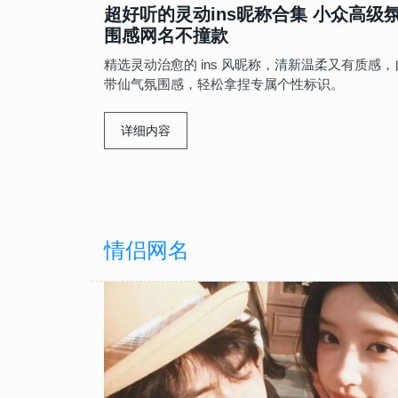
超好听的灵动ins昵称合集 小众高级
温柔到骨子里
2025最新花系ID浪漫集 把花
又皮又甜的女生网名集锦 藏
围感网名不撞款
藏进名字里
灵精怪的少女心
精选灵动治愈的 ins 风昵称，清新温柔又有质感，
带仙气氛围感，轻松拿捏专属个性标识。
-25
女生网名
女生网名
2025-08-08
2025-07-04
 满是秋日温
给闺蜜的爆笑备注大全 让友
高级感拉满 这些小众网名让
详细内容
度超标
瞬间气质飙升
情侣网名
-22
情侣网名
情侣网名
2025-07-16
2024-06-02
网名 藏满专
私藏稀有情侣名大公开 甜而
温柔到极致的王者情侣网名 
撞名算我输
至极的高端局情侣ID