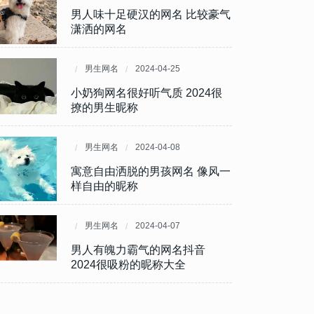
很有感觉的潮男昵称 抖音爆款优
男人味十足硬汉的网名 比较豪气
质男生昵称
潇洒的网名
男生网名
男生网名
2024-06-07
2024-04-25
男生必备让人喜欢的网名 社交昵
小奶狗网名很好听气质 2024很
称吸引人的男网名
撩的男生昵称
男生网名
男生网名
2024-06-02
2024-04-08
一听就很炸裂的男生网名 过目不
寓意自由洒脱的男孩网名 像风一
忘的逗比男昵称
样自由的昵称
男生网名
男生网名
2024-05-08
2024-04-07
独特且个性的男生网名 不俗套又
男人有魄力霸气的网名抖音
好听的男生昵称
2024很吸粉的昵称大全