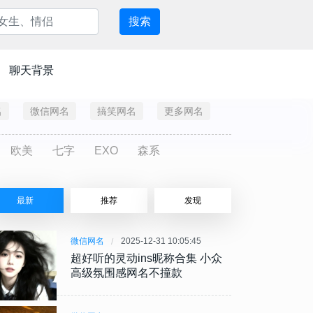
搜索
聊天背景
名
微信网名
搞笑网名
更多网名
欧美
七字
EXO
森系
最新
推荐
发现
微信网名
2025-12-31 10:05:45
超好听的灵动ins昵称合集 小众
高级氛围感网名不撞款