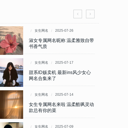
女生网名
女生网名
2025-08-25
2025-07-26
茶里茶气微信网名合集 换完自带
淑女专属网名昵称 温柔雅致自带
微妙氛围感
书香气质
女生网名
女生网名
2025-08-22
2025-07-17
2025七夕招桃花网名ID合集 吸
甜系ID贩卖机 最新ins风少女心
睛又自带月老Buff
网名合集来了
女生网名
女生网名
2025-08-12
2025-07-14
有趣又有料 2025超有深度的女
女生专属网名来啦 温柔酷飒灵动
生微信网名大赏
款总有你的菜
女生网名
女生网名
2025-08-09
2025-07-09