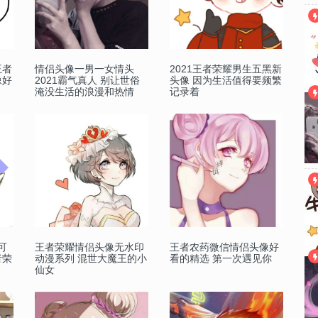
王者
情侣头像一男一女情头
2021王者荣耀男生五黑新
像好
2021霸气真人 ​​​​​别让世俗
头像 因为生活值得要频繁
淹没生活的浪漫和热情
记录着
可
王者荣耀情侣头像无水印
王者农药微信情侣头像好
者荣
动漫系列 混世大魔王的小
看的精选 第一次遇见你
仙女