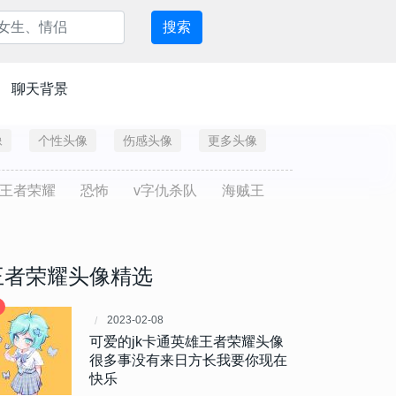
搜索
聊天背景
像
个性头像
伤感头像
更多头像
王者荣耀
恐怖
v字仇杀队
海贼王
王者荣耀头像精选
2023-02-08
可爱的jk卡通英雄王者荣耀头像
很多事没有来日方长我要你现在
快乐