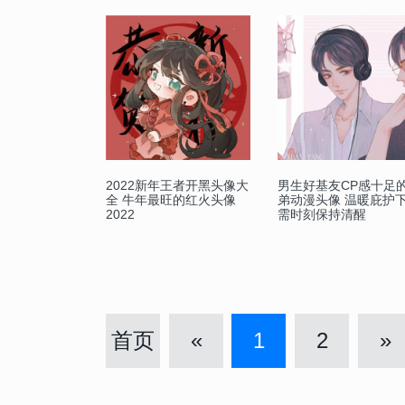
2022新年王者开黑头像大
男生好基友CP感十足
全 牛年最旺的红火头像
弟动漫头像 温暖庇护
2022
需时刻保持清醒
首页
«
1
2
»