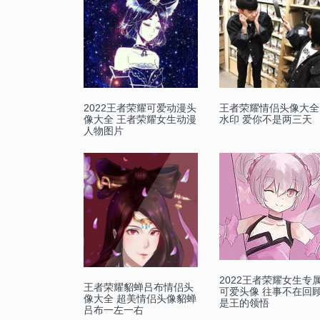
2022王者荣耀可爱动漫头
王者荣耀情侣头像大全
像大全 王者荣耀女生动漫
水印 爱你不是两三天
人物图片
2022王者荣耀女生专
王者荣耀貂蝉吕布情侣头
可爱头像 往事不在回
像大全 超美情侣头像貂蝉
是王的领悟
吕布一左一右