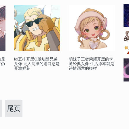
的兄
lol五排开黑Q版炫酷兄弟
萌妹子王者荣耀开黑的卡
下仍
头像 无人问津的港口总是
通经典头像 生活原本就是
开满鲜花
诗情画意的模样
尾页