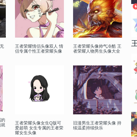
无
王者荣耀情侣头像双人 情
王者荣耀头像帅气冷酷 王
侣专属个性王者荣耀头像
者荣耀人物男生头像大全
属的
王者荣耀头像女生Q版可
旧漫男生王者荣耀头像 持
顾就
爱超萌 女生专属的王者荣
续温柔持续快乐
耀女生头像