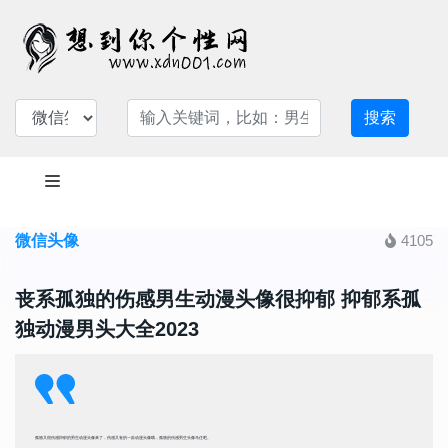
搜索
微信头像
4105
丧系孤独的伤感男生动漫头像很抑郁 抑郁系孤
独动漫男头大全2023
孤独又很伤感抑郁的男生动漫头像来了，伤感又丧的一款动漫头像哦，孤独的伤感男生头像马住吧。