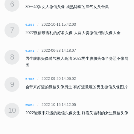
6
30一40岁女人微信头像 成熟稳重的洋气女头合集
2022-10-11 15:42:03
61553
7
2022微信最吉利的好看头像 大富大贵微信招财头像大全
2022-06-23 14:18:07
61541
8
网
男生腹肌头像帅气撩人高清 2022男生腹肌头像半身照不像网
图
2022-09-20 14:06:02
57845
9
片
会带来好运的微信头像男生 有好运意境的男生微信头像图片
2022-10-15 14:12:05
55063
10
像
2022能带来好运的微信头像女生 好看又吉利的女生微信头像