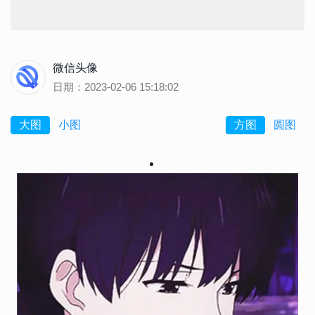
微信头像
日期：2023-02-06 15:18:02
大图
小图
方图
圆图