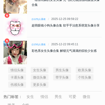
合集
2025-12-25 09:59:22
(1125)人喜欢
超萌眼镜小狗头像合集 软乎乎治愈系萌宠头像分享
2025-12-22 09:45:11
(1150)人喜欢
彩色系女生头像合集 解锁元气满满的缤纷少女感
情侣头像
女生头像
男生头像
欧美头像
卡通头像
微信头像
带字头像
个性头像
伤感头像
更多头像
热门标签：
女生
情侣
男生
可爱
微信