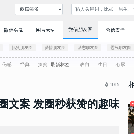
微信朋友圈
微信头像
图片素材
微信表情
搞笑朋友圈
爱情朋友圈
励志朋友圈
霸气朋友圈
伤感
经典
搞笑
最新标签：
表白
生日
心累
1019
圈文案 发圈秒获赞的趣味