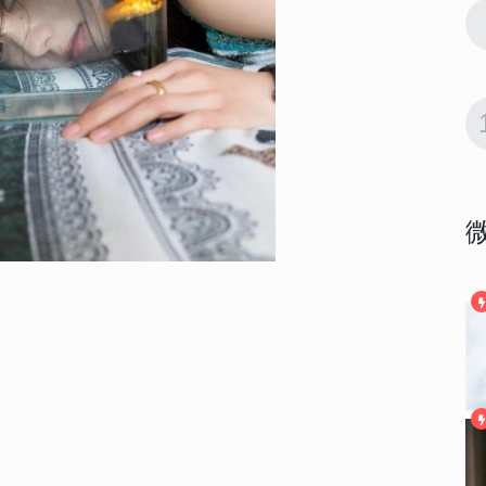
8709
2022-12-26 20:12:10
9
会晒大合照
年会发朋友圈的精美句子 年会晒大合照
的文案
7936
2025-09-30 09:38:40
10
秋凉诗意写进
2025寒露高级文案合集 把秋凉诗意写进
字里行间