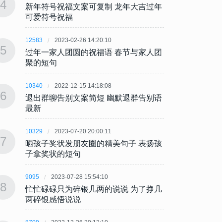
4
4
新年符号祝福文案可复制 龙年大吉过年
新年符
可爱符号祝福
可爱
12583
2023-02-26 14:20:10
12583
5
5
过年一家人团圆的祝福语 春节与家人团
过年一
聚的短句
聚的
10340
2022-12-15 14:18:08
10340
6
6
退出群聊告别文案简短 幽默退群告别语
退出群
最新
最新
10329
2023-07-20 20:00:11
10329
7
7
晒孩子奖状发朋友圈的精美句子 表扬孩
晒孩子
子拿奖状的短句
子拿
9095
2023-07-28 15:54:10
9095
8
8
忙忙碌碌只为碎银几两的说说 为了挣几
忙忙碌
两碎银感悟说说
两碎