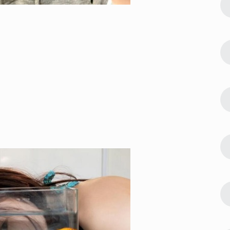
4
年大吉过年
新年符号祝福文案可复制 龙年大吉过年
可爱符号祝福
12583
2023-02-26 14:20:10
5
节与家人团
过年一家人团圆的祝福语 春节与家人团
聚的短句
10340
2022-12-15 14:18:08
6
退群告别语
退出群聊告别文案简短 幽默退群告别语
最新
10329
2023-07-20 20:00:11
7
子 表扬孩
晒孩子奖状发朋友圈的精美句子 表扬孩
子拿奖状的短句
9095
2023-07-28 15:54:10
8
 为了挣几
忙忙碌碌只为碎银几两的说说 为了挣几
两碎银感悟说说