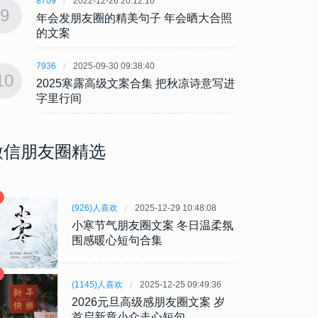
8709
2022-12-26 20:12:10
8709
9
9
年会发朋友圈的精美句子 年会晒大合照
年会发
的文案
的文
7936
2025-09-30 09:38:40
7936
10
10
2025寒露高级文案合集 把秋凉诗意写进
202
字里行间
字里
微信朋友圈精选
(926)人喜欢
2025-12-29 10:48:08
小寒节气朋友圈文案 冬日温柔氛
围感暖心短句合集
(1145)人喜欢
2025-12-25 09:49:36
2026元旦高级感朋友圈文案 岁
首启新章小众走心短句