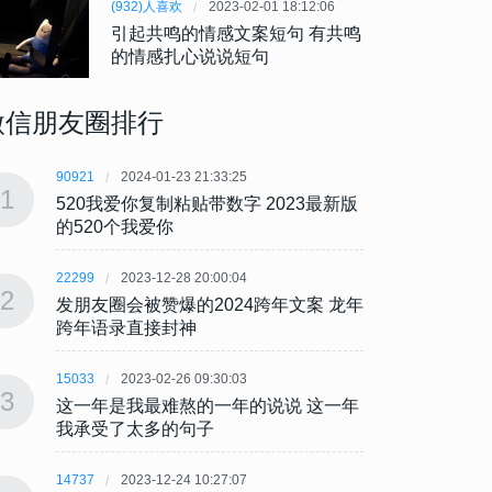
(932)人喜欢
2023-02-01 18:12:06
引起共鸣的情感文案短句 有共鸣
的情感扎心说说短句
微信朋友圈排行
90921
2024-01-23 21:33:25
90921
1
1
520我爱你复制粘贴带数字 2023最新版
520
的520个我爱你
的52
22299
2023-12-28 20:00:04
22299
2
2
发朋友圈会被赞爆的2024跨年文案 龙年
发朋友
跨年语录直接封神
跨年
15033
2023-02-26 09:30:03
15033
3
3
这一年是我最难熬的一年的说说 这一年
这一年
我承受了太多的句子
我承
14737
2023-12-24 10:27:07
14737