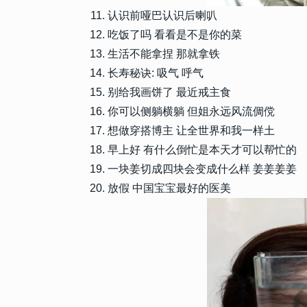
4
新年符号祝福文案可复制 龙
认识前哑巴认识后喇叭
可爱符号祝福
吃饭了吗 看看是不是你的菜
生活不能拿捏 那就拿铁
12583
2023-02-26 14:20:10
5
过年一家人团圆的祝福语 春
长寿秘诀: 吸气 呼气
聚的短句
别给我画饼了 最近戒主食
你可以侧躺横躺 但姐永远风流倜傥
10340
2022-12-15 14:18:08
6
想做穿搭博主 让全世界和我一样土
退出群聊告别文案简短 幽默
早上好 有什么倒忙是本天才可以帮忙的
最新
一块姜切成四块会变成什么样 姜姜姜姜
10329
2023-07-20 20:00:11
放假 中国宝宝最好的医美
7
晒孩子奖状发朋友圈的精美句
子拿奖状的短句
9095
2023-07-28 15:54:10
8
忙忙碌碌只为碎银几两的说说
两碎银感悟说说