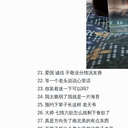
8709
2022-12-26 20:12:10
9
年会发朋友圈的精美句子 年
的文案
7936
2025-09-30 09:38:40
10
2025寒露高级文案合集 把
字里行间
爱国 诚信 不敬业分情况友善
等一个老头说说心里话
假装着迷一下可以吗?
我太脆弱了我就是一片海苔
预约下辈子长这样 老天爷
大师 七情六欲怎么就剩下食欲了
真是方向失了南北美的有点东西