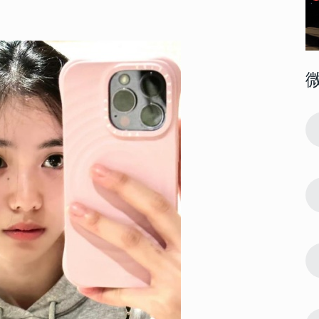
90921
2024-01-23 21:33:25
1
023最新版
520我爱你复制粘贴带数字 2023最新版
的520个我爱你
22299
2023-12-28 20:00:04
2
年文案 龙年
发朋友圈会被赞爆的2024跨年文案 龙年
跨年语录直接封神
15033
2023-02-26 09:30:03
3
说 这一年
这一年是我最难熬的一年的说说 这一年
我承受了太多的句子
14737
2023-12-24 10:27:07