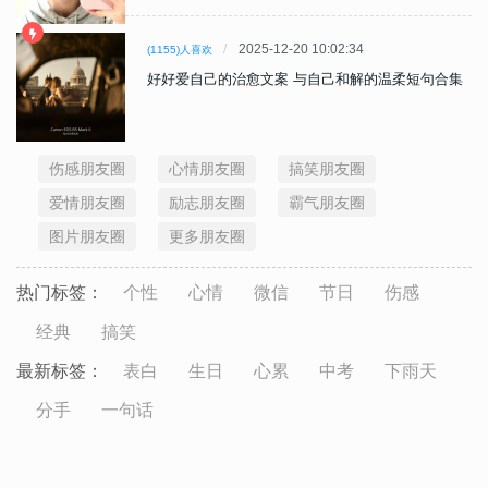
2025-12-20 10:02:34
(1155)人喜欢
好好爱自己的治愈文案 与自己和解的温柔短句合集
伤感朋友圈
心情朋友圈
搞笑朋友圈
爱情朋友圈
励志朋友圈
霸气朋友圈
图片朋友圈
更多朋友圈
热门标签：
个性
心情
微信
节日
伤感
经典
搞笑
最新标签：
表白
生日
心累
中考
下雨天
分手
一句话