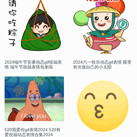
2024端午节安康动态gif祝福表
2024六一快乐动态gif表情 眼里
情 端午节祝福表情包来啦
有光做自己的小太阳
520我爱你gif表情2024 520有
爱祝福动态表情合集2024