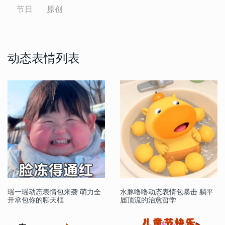
节日
原创
动态表情列表
瑶一瑶动态表情包来袭 萌力全
水豚噜噜动态表情包暴击 躺平
开承包你的聊天框
届顶流的治愈哲学