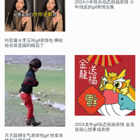
2024小年快乐动态祝福表情 小
年俏皮的gif表情合集
抖音爆火李玉玲gif表情包 啊哈
哈你算是踢到棉花了
2024龙年gif动态祝福表情 金龙
送福心想事成表情
天天跺脚生气表情包gif 快拿表