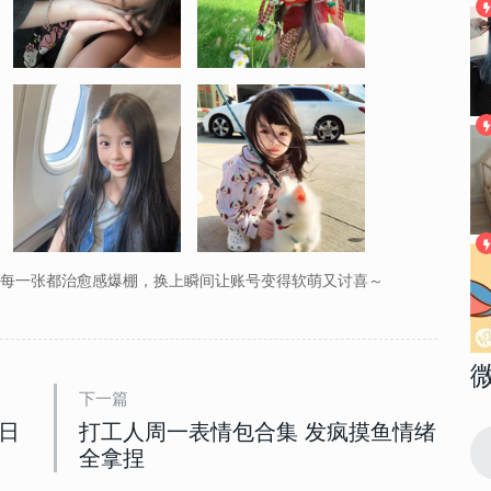
每一张都治愈感爆棚，换上瞬间让账号变得软萌又讨喜～
下一篇
日
打工人周一表情包合集 发疯摸鱼情绪
145932
2018-04-17 08:39:00
1
全拿捏
高清大图 我
2022性感大胸美女部位头像高清大图 我
想做一场你喜欢我的梦