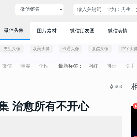
微信头像
图片素材
微信朋友圈
微信表情
男生头像
欧美头像
卡通头像
微信头像
带字头
微信
唯美
个性
最新标签：
网红
抖音
快手
963
集 治愈所有不开心