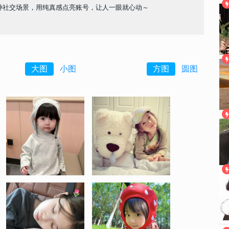
配各种社交场景，用纯真感点亮账号，让人一眼就心动～
大图
小图
方图
圆图