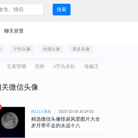
搜索
聊天背景
像
个性头像
伤感头像
更多头像
王者荣耀
恐怖
v字仇杀队
海贼王
相关微信头像
(811)人喜欢
2022-10-16 10:24:02
精选微信头像怪诞风景图片大全
岁月带不走的永远十八