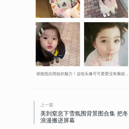
谁能抵抗萌娃的魅力！这组头像可可爱爱没有脑袋，
上一篇
美到窒息下雪氛围背景图合集 把冬
145932
2018-04-17 08:39:00
1
浪漫搬进屏幕
2022性感大胸美女部位头像
想做一场你喜欢我的梦