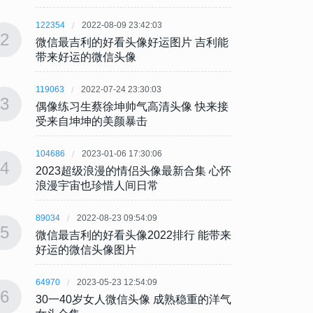
122354
2022-08-09 23:42:03
122354
2
2
微信最吉利的好看头像好运图片 吉利能
微信最
带来好运的微信头像
带来
119063
2022-07-24 23:30:03
119063
3
3
偶像练习生蔡徐坤帅气高清头像 快来接
偶像练
受来自坤坤的美颜暴击
受来
104686
2023-01-06 17:30:06
104686
4
4
2023超级浪漫的情侣头像最新合集 心怀
202
浪漫宇宙也珍惜人间日常
浪漫
89034
2022-08-23 09:54:09
89034
5
5
微信最吉利的好看头像2022排行 能带来
微信最
好运的微信头像图片
好运
64970
2023-05-23 12:54:09
64970
6
6
30一40岁女人微信头像 成熟稳重的洋气
30一