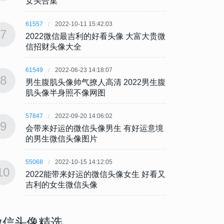
女头合集
女头
61557
2022-10-11 15:42:03
61557
7
7
2022微信最吉利的好看头像 大富大贵微
202
信招财头像大全
信招
61549
2022-06-23 14:18:07
61549
8
8
男生腹肌头像帅气撩人高清 2022男生腹
男生腹
肌头像半身照不像网图
肌头
57847
2022-09-20 14:06:02
57847
9
9
会带来好运的微信头像男生 有好运意境
会带来
的男生微信头像图片
的男
55068
2022-10-15 14:12:05
55068
10
10
2022能带来好运的微信头像女生 好看又
202
吉利的女生微信头像
吉利
微信头像精选