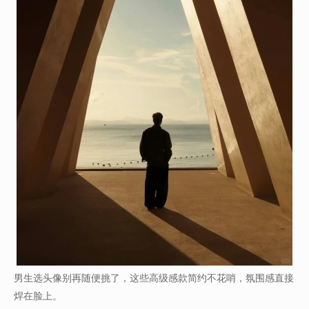
男生选头像别再随便挑了，这些高级感款简约不花哨，氛围感直接
焊在脸上。