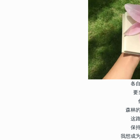
3725
2017-10-16 09:57:00
9
关于爱情的微信哲理签名一句
最受用的爱情签名
3721
2021-02-04 16:52:00
10
不明显但是却又很甜的情侣签
低调的情侣签名
各
要
森林
这
保
我想成