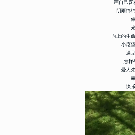
4
画自己喜
暗恋可爱幽默大方的个性文案
感动人的暗恋文案
阴雨绵
5381
2023-01-19 13:24:08
5
2023带给你好运的好听签名
向上的生
的个人签名
小愿
5287
2023-11-11 09:27:09
遇
6
2024带来运气最好的幸福签
怎样
变好的幸福签名
爱人
4675
2023-12-12 16:00:02
7
快
高级感满满很好听的签名 20
心的签名
4150
2022-05-09 12:52:09
8
微信个性女生签名2022最新
所有一切都只是暂时的