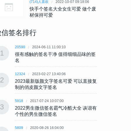
(714)人喜欢
2022-10-07 09:18:06
快手个签名大全女生可爱 做个废
材保持可爱
微信签名排行
20590
2024-06-11 11:00:10
20590
1
1
很有感触的签名干净 值得细细品味的签
很有感
名
名
12324
2023-02-27 13:40:06
12324
2
2
2023最新版颜文字签名可爱 可以直接复
202
制的俏皮颜文字签名
制的
5918
2017-07-24 10:07:00
5918
3
3
2022男生微信签名霸气冷酷大全 诙谐有
202
个性的男生微信签名
个性
5809
2020-08-26 16:04:00
5809