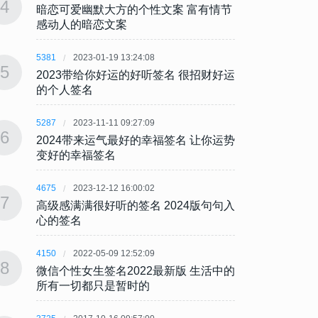
4
4
暗恋可爱幽默大方的个性文案 富有情节
暗恋可
感动人的暗恋文案
感动
5381
2023-01-19 13:24:08
5381
5
5
2023带给你好运的好听签名 很招财好运
202
的个人签名
的个
5287
2023-11-11 09:27:09
5287
6
6
2024带来运气最好的幸福签名 让你运势
202
变好的幸福签名
变好
4675
2023-12-12 16:00:02
4675
7
7
高级感满满很好听的签名 2024版句句入
高级感
心的签名
心的
4150
2022-05-09 12:52:09
4150
8
8
微信个性女生签名2022最新版 生活中的
微信个
所有一切都只是暂时的
所有