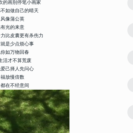
4
欢的画别停笔小画家
 富有情节
暗恋可爱幽默大方的个性文案 富有情节
感动人的暗恋文案
绵不如做自己的晴天
像风像蒲公英
5381
2023-01-19 13:24:08
光有光的来意
5
 很招财好运
2023带给你好运的好听签名 很招财好运
命力比皮囊更有杀伤力
的个人签名
望就是少点烦心事
5287
2023-11-11 09:27:09
见你如万物回春
6
名 让你运势
2024带来运气最好的幸福签名 让你运势
生活才不算荒废
变好的幸福签名
先爱己择人先问心
幸福放慢倍数
4675
2023-12-12 16:00:02
7
乐都在不经意间
24版句句入
高级感满满很好听的签名 2024版句句入
心的签名
4150
2022-05-09 12:52:09
8
版 生活中的
微信个性女生签名2022最新版 生活中的
所有一切都只是暂时的