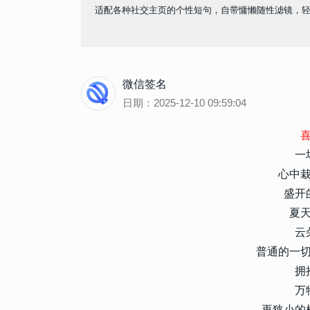
适配各种社交主页的个性短句，自带慵懒随性滤镜，
微信签名
日期：2025-12-10 09:59:04
一
心中
盛开
夏
云
普通的一
拥
万
再狭小的