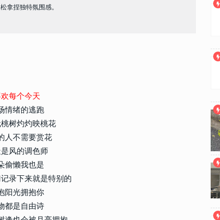
轻松拿捏独特氛围感。
喜欢每个今天
场情绪的逃跑
栽桃树灼灼映桃花
的人不需要赏花
天是风的调色师
朵偷懒我也是
切记录下来就是特别的
抱阳光拥抱你
物都是自由诗
树逢也会被月亮拥抱