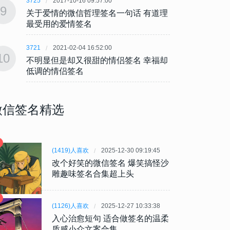
3725
2017-10-16 09:57:00
3725
9
9
关于爱情的微信哲理签名一句话 有道理
关于爱
最受用的爱情签名
最受
3721
2021-02-04 16:52:00
3721
10
10
不明显但是却又很甜的情侣签名 幸福却
不明显
低调的情侣签名
低调
微信签名精选
(1419)人喜欢
2025-12-30 09:19:45
改个好笑的微信签名 爆笑搞怪沙
雕趣味签名合集超上头
(1126)人喜欢
2025-12-27 10:33:38
入心治愈短句 适合做签名的温柔
质感小众文案合集