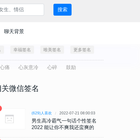
搜索
聊天背景
名
幸福签名
唯美签名
更多签名
心痛
心灰意冷
心碎
鼓励
相关微信签名
(629)人喜欢
2022-07-21 08:00:03
男生高冷霸气一句话个性签名
2022 能让你不爽我还蛮爽的