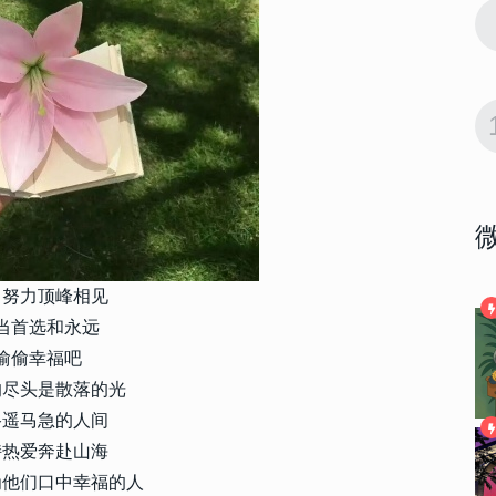
3725
2017-10-16 09:57:00
9
话 有道理
关于爱情的微信哲理签名一句话 有道理
最受用的爱情签名
3721
2021-02-04 16:52:00
10
名 幸福却
不明显但是却又很甜的情侣签名 幸福却
低调的情侣签名
自努力顶峰相见
当首选和永远
偷偷幸福吧
的尽头是散落的光
路遥马急的人间
持热爱奔赴山海
为他们口中幸福的人