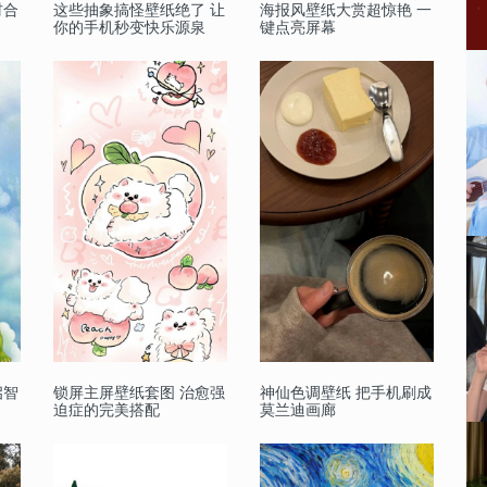
材合
这些抽象搞怪壁纸绝了 让
海报风壁纸大赏超惊艳 一
你的手机秒变快乐源泉
键点亮屏幕
启智
锁屏主屏壁纸套图 治愈强
神仙色调壁纸 把手机刷成
迫症的完美搭配
莫兰迪画廊