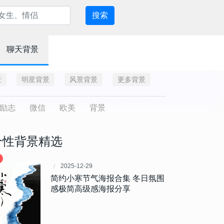
搜索
聊天背景
景
明星背景
风景背景
更多背景
励志
微信
欧美
背景
个性背景精选
2025-12-29
简约小寒节气海报合集 冬日氛围
感极简高级感海报分享