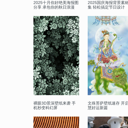
2025十月你好绝美海报图
2025国庆海报背景素
分享 承包你的秋日浪漫
集 轻松搞定节日设计
裸眼3D景深壁纸来袭 手
文殊菩萨壁纸速存 开
机秒变科幻屏
慧好运新篇