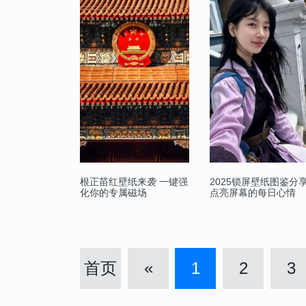
根正苗红壁纸来袭 一键强
2025锁屏壁纸图鉴分
化你的专属磁场
点亮屏幕的每日心情
首页
«
1
2
3