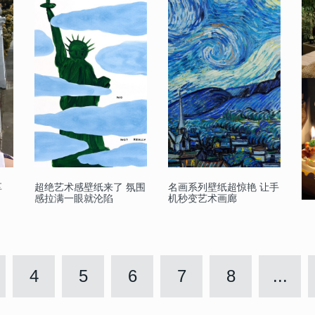
享
超绝艺术感壁纸来了 氛围
名画系列壁纸超惊艳 让手
感拉满一眼就沦陷
机秒变艺术画廊
4
5
6
7
8
...