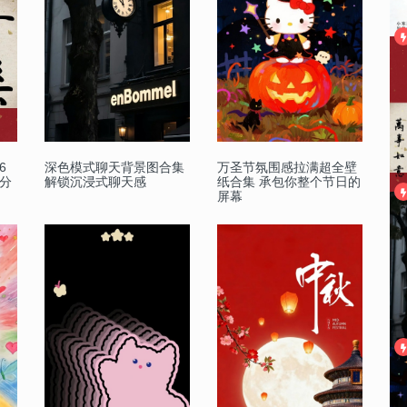
6
深色模式聊天背景图合集
万圣节氛围感拉满超全壁
分
解锁沉浸式聊天感
纸合集 承包你整个节日的
屏幕