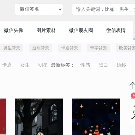
微信头像
图片素材
微信朋友圈
微信表情
男生背景
透明背景
卡通背景
带字背景
欧美背
卡通
女生
明星
最新标签：
性感
黑白
婚纱