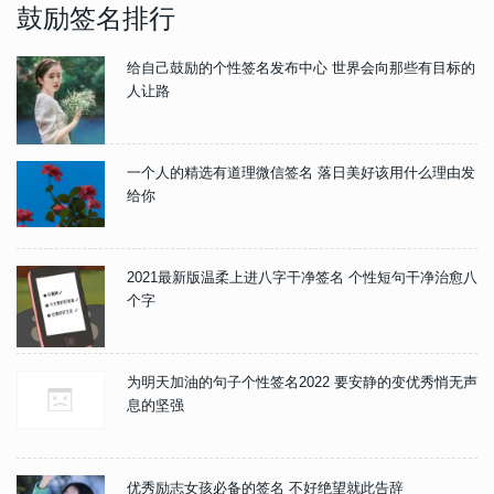
鼓励签名排行
给自己鼓励的个性签名发布中心 世界会向那些有目标的
人让路
一个人的精选有道理微信签名 落日美好该用什么理由发
给你
2021最新版温柔上进八字干净签名 个性短句干净治愈八
个字
为明天加油的句子个性签名2022 要安静的变优秀悄无声
息的坚强
优秀励志女孩必备的签名 不好绝望就此告辞