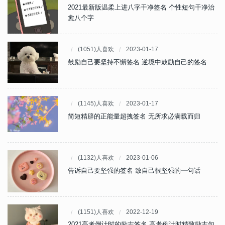
2021最新版温柔上进八字干净签名 个性短句干净治
愈八个字
(1051)人喜欢
2023-01-17
鼓励自己要坚持不懈签名 逆境中鼓励自己的签名
(1145)人喜欢
2023-01-17
简短精辟的正能量超拽签名 无所求必满载而归
(1132)人喜欢
2023-01-06
告诉自己要坚强的签名 致自己很坚强的一句话
(1151)人喜欢
2022-12-19
2021高考倒计时的励志签名 高考倒计时精致励志句