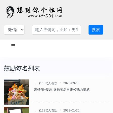
搜索
鼓励签名列表
(1183)人喜欢
2025-09-18
高情商+励志 微信签名自带松弛力量感
(1235)人喜欢
2023-01-25