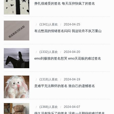
挣扎很难受的签名 每天压抑快疯了的签名
(1341)人喜欢
2024-04-25
有点憋屈的情绪签名闷闷 我这轻舟不执万重山
(1332)人喜欢
2024-04-20
emo到极致的签名想哭 emo天花板的难过签名
(1318)人喜欢
2024-04-19
意难平无法释怀的签名 致自己的遗憾签名
(1368)人喜欢
2024-04-07
很久没有快乐了的签名 没有一点期待的难过签名