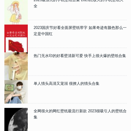
全
2023国庆节好看全面屏壁纸带字 如果奇迹有颜色那么一
定是中国红
热门无水印的好看壁清新可爱 快手上很火爆的壁纸合集
单人情头高清又宠溺 很撩人的情头合集
全网很火的网红壁纸最流行新款 2023很吸引人的壁纸合
集