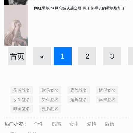
网红壁纸ins风高级质感全屏 属于你手机的壁纸增加了
首页
«
1
2
3
伤感签名
微信签名
霸气签名
情侣签名
女生签名
男生签名
超拽签名
幸福签名
唯美签名
更多签名
热门标签：
个性
伤感
女生
爱情
微信