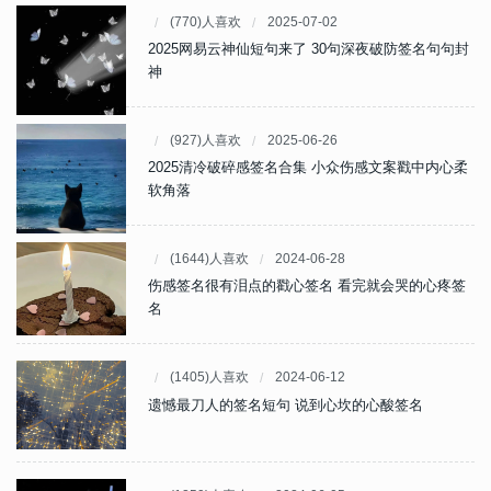
(770)人喜欢
2025-07-02
2025网易云神仙短句来了 30句深夜破防签名句句封
神
(927)人喜欢
2025-06-26
2025清冷破碎感签名合集 小众伤感文案戳中内心柔
软角落
(1644)人喜欢
2024-06-28
伤感签名很有泪点的戳心签名 看完就会哭的心疼签
名
(1405)人喜欢
2024-06-12
遗憾最刀人的签名短句 说到心坎的心酸签名