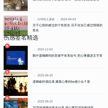
(1450)人喜欢
2024-04-03
关于心情的难过的个性签名 压不住自己难过情绪的
签名
伤感签名精选
2025-12-02
戳中遗憾瞬间的意难平丧系短句 把心事藏进文字里
2025-09-20
遗憾破碎感拉满 藏着心事的be感小众个签
2025-09-15
2025伤感微信签名分享 把心事写成加密诗篇