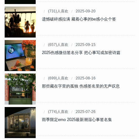
(731)人喜欢
2025-09-20
遗憾破碎感拉满 藏着心事的be感小众个签
(657)人喜欢
2025-09-15
2025伤感微信签名分享 把心事写成加密诗篇
(699)人喜欢
2025-08-16
那些藏在字里的孤独 伤感签名里的无声叹息
(774)人喜欢
2025-07-26
雨季限定emo 2025最新潮湿心事签名集