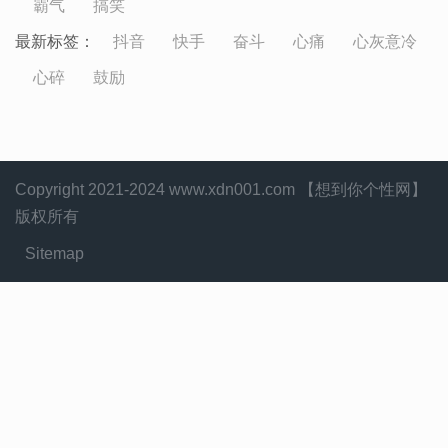
霸气
搞笑
最新标签：
抖音
快手
奋斗
心痛
心灰意冷
心碎
鼓励
Copyright 2021-2024 www.xdn001.com 【想到你个性网】
版权所有
Sitemap