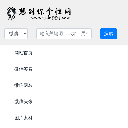
搜索
网站首页
微信签名
微信网名
微信头像
图片素材