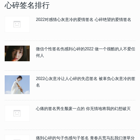
心碎签名排行
2022对感情心灰意冷的爱情签名 心碎绝望的爱情签名
微信个性签名伤感到心碎的2022 做一个很酷的人不爱任
何人
2022心灰意冷让人心碎的失恋签名 被辜负心灰意冷的签
名
心痛的签名男生颓废一点的 你无情地将我的幻想破灭
痛到心碎的句子伤感句子签名 青春兵荒马乱我们潦草分