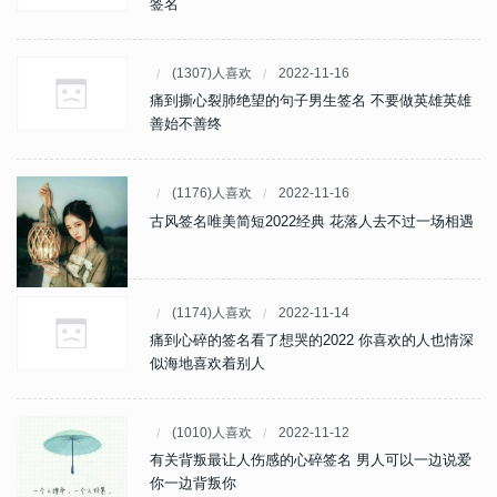
签名
(1307)人喜欢
2022-11-16
痛到撕心裂肺绝望的句子男生签名 不要做英雄英雄
善始不善终
(1176)人喜欢
2022-11-16
古风签名唯美简短2022经典 花落人去不过一场相遇
(1174)人喜欢
2022-11-14
痛到心碎的签名看了想哭的2022 你喜欢的人也情深
似海地喜欢着别人
(1010)人喜欢
2022-11-12
有关背叛最让人伤感的心碎签名 男人可以一边说爱
你一边背叛你