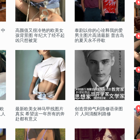
 中
高颜值又很冷艳的欧美女
泰剧以你的心诠释我的爱
孩背景图 年纪大了经不起
男主图片高清最新 普吉岛
凶只想被宠
的夏天永不停歇
欧
最新欧美女神马甲线图片
创造营帅气利路修语录图
人人
真实 希望这一年所有的奔
片 人间清醒利路修
赴都有意义