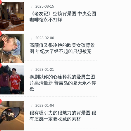
2025-08-15
《老友记》空镜背景图 中央公园
咖啡馆永不打烊
2023-02-06
高颜值又很冷艳的欧美女孩背景
图 年纪大了经不起凶只想被宠
2023-01-21
泰剧以你的心诠释我的爱男主图
片高清最新 普吉岛的夏天永不停
歇
2023-01-04
很有吸引力的很魅力的背景图 很
有质感一定要收藏的素材