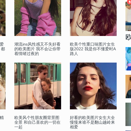
爱
潮流ins风性感又不失好看
欧美个性重口味图片女生
月都
的欧美图片 我不会让你带
版2022 我是你不懂爱时A
着情绪过夜的
路人
精
欧美风个性朋友圈背景图
好看的欧美图片女生大全
全景 和自己喜欢的一切在
慢慢来谁不是翻山越岭来
一起
相爱