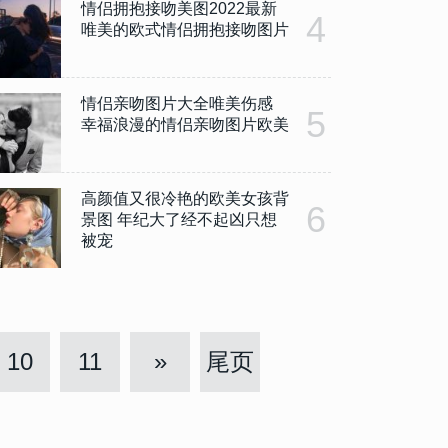
情侣拥抱接吻美图2022最新
4
唯美的欧式情侣拥抱接吻图片
情侣亲吻图片大全唯美伤感
5
幸福浪漫的情侣亲吻图片欧美
高颜值又很冷艳的欧美女孩背
6
景图 年纪大了经不起凶只想
被宠
10
11
»
尾页