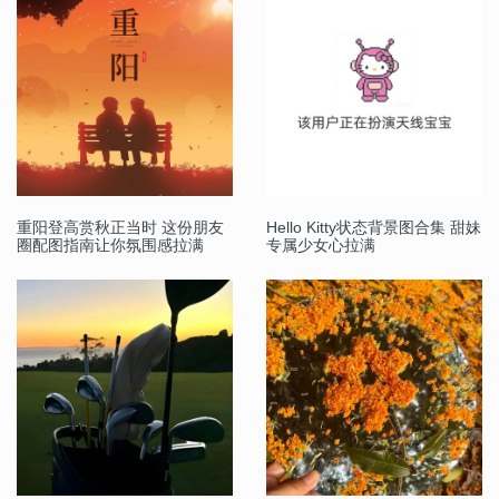
重阳登高赏秋正当时 这份朋友
Hello Kitty状态背景图合集 甜妹
圈配图指南让你氛围感拉满
专属少女心拉满