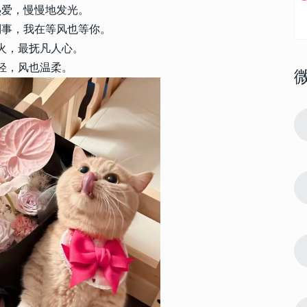
热爱，慢慢地发光。
别事，我在等风也等你。
火，最抚凡人心。
轻，风也温柔。
20590
2024-06-11 11:00:10
1
细品味的签
很有感触的签名干净 值得细细品味的签
名
12324
2023-02-27 13:40:06
2
 可以直接复
2023最新版颜文字签名可爱 可以直接复
制的俏皮颜文字签名
5918
2017-07-24 10:07:00
3
大全 诙谐有
2022男生微信签名霸气冷酷大全 诙谐有
个性的男生微信签名
5809
2020-08-26 16:04:00