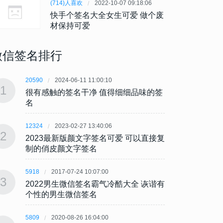
(714)人喜欢
2022-10-07 09:18:06
快手个签名大全女生可爱 做个废
材保持可爱
微信签名排行
20590
2024-06-11 11:00:10
20590
1
1
很有感触的签名干净 值得细细品味的签
很有感
名
名
12324
2023-02-27 13:40:06
12324
2
2
2023最新版颜文字签名可爱 可以直接复
202
制的俏皮颜文字签名
制的
5918
2017-07-24 10:07:00
5918
3
3
2022男生微信签名霸气冷酷大全 诙谐有
202
个性的男生微信签名
个性
5809
2020-08-26 16:04:00
5809