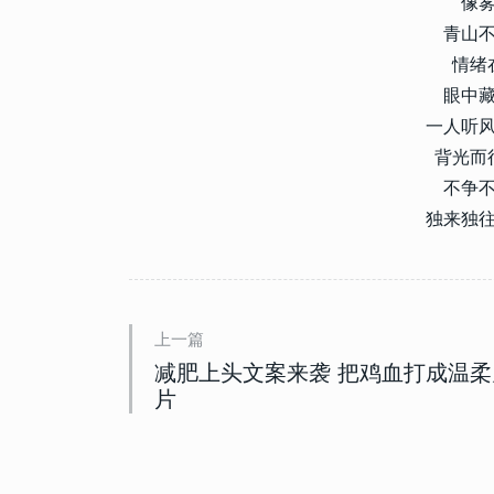
像
青山
情绪
眼中
一人听
背光而
不争
独来独
上一篇
减肥上头文案来袭 把鸡血打成温柔
片