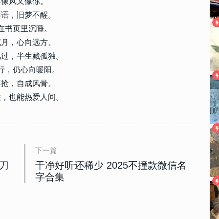
雾像风又像你。
不语，旧梦不醒。
在书页里沉睡。
藏月，心向远方。
风过，半生藏孤独。
行，仍心向暖阳。
不抢，自成风骨。
往，也能热爱人间。
下一篇
刀
干净好听还稀少 2025不撞款微信名
字合集