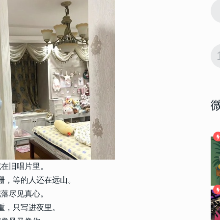
3725
2017-10-16 09:57:00
9
话 有道理
关于爱情的微信哲理签名一句话 有道理
最受用的爱情签名
3721
2021-02-04 16:52:00
10
名 幸福却
不明显但是却又很甜的情侣签名 幸福却
低调的情侣签名
藏在旧唱片里。
珊，等的人还在远山。
花落尽见真心。
重，只写进夜里。