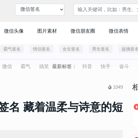
微信头像
图片素材
微信朋友圈
微信表情
霸气签名
情侣签名
女生签名
男生签名
超拽签
微信
霸气
搞笑
最新标签：
抖音
快手
奋斗
1049
签名 藏着温柔与诗意的短