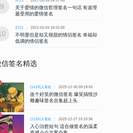
3725
2017-10-16 09:57:00
3725
9
9
关于爱情的微信哲理签名一句话 有道理
关于爱
最受用的爱情签名
最受
3721
2021-02-04 16:52:00
3721
10
10
不明显但是却又很甜的情侣签名 幸福却
不明显
低调的情侣签名
低调
微信签名精选
(1419)人喜欢
2025-12-30 09:19:45
改个好笑的微信签名 爆笑搞怪沙
雕趣味签名合集超上头
(1126)人喜欢
2025-12-27 10:33:38
入心治愈短句 适合做签名的温柔
质感小众文案合集