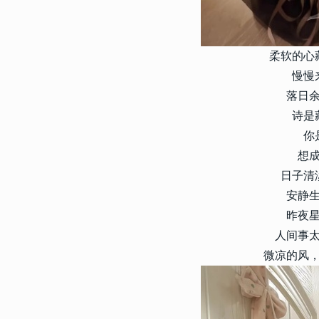
4
暗恋可爱幽默大方的个性文案
感动人的暗恋文案
柔软的心
5381
2023-01-19 13:24:08
5
2023带给你好运的好听签名
慢慢
的个人签名
落日
诗是
5287
2023-11-11 09:27:09
6
你
2024带来运气最好的幸福签
变好的幸福签名
想
日子清
4675
2023-12-12 16:00:02
安静
7
高级感满满很好听的签名 20
昨夜
心的签名
人间事
4150
2022-05-09 12:52:09
微凉的风
8
微信个性女生签名2022最新
所有一切都只是暂时的