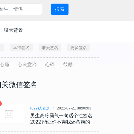
搜索
聊天背景
名
幸福签名
唯美签名
更多签名
心痛
心灰意冷
心碎
鼓励
相关微信签名
(629)人喜欢
2022-07-21 08:00:03
男生高冷霸气一句话个性签名
2022 能让你不爽我还蛮爽的