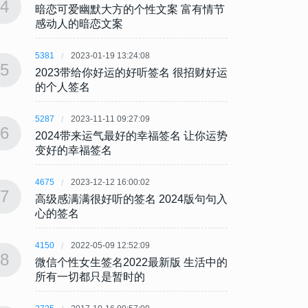
4
4
暗恋可爱幽默大方的个性文案 富有情节
暗恋可
感动人的暗恋文案
感动
5381
2023-01-19 13:24:08
5381
5
5
2023带给你好运的好听签名 很招财好运
202
的个人签名
的个
5287
2023-11-11 09:27:09
5287
6
6
2024带来运气最好的幸福签名 让你运势
202
变好的幸福签名
变好
4675
2023-12-12 16:00:02
4675
7
7
高级感满满很好听的签名 2024版句句入
高级感
心的签名
心的
4150
2022-05-09 12:52:09
4150
8
8
微信个性女生签名2022最新版 生活中的
微信个
所有一切都只是暂时的
所有