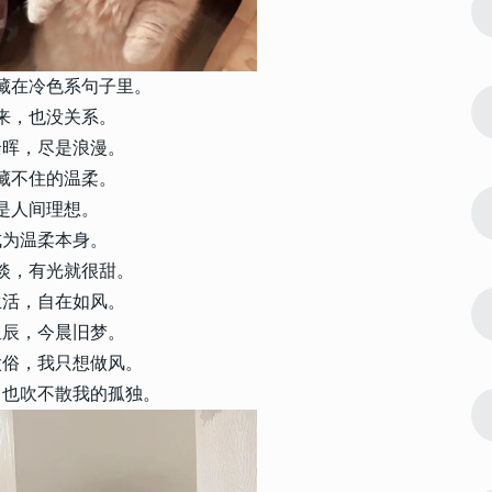
4
 富有情节
暗恋可爱幽默大方的个性文案 富有情节
感动人的暗恋文案
藏在冷色系句子里。
5381
2023-01-19 13:24:08
5
 很招财好运
2023带给你好运的好听签名 很招财好运
来，也没关系。
的个人签名
余晖，尽是浪漫。
藏不住的温柔。
5287
2023-11-11 09:27:09
6
是人间理想。
名 让你运势
2024带来运气最好的幸福签名 让你运势
成为温柔本身。
变好的幸福签名
淡，有光就很甜。
4675
2023-12-12 16:00:02
生活，自在如风。
7
24版句句入
高级感满满很好听的签名 2024版句句入
星辰，今晨旧梦。
心的签名
太俗，我只想做风。
，也吹不散我的孤独。
4150
2022-05-09 12:52:09
8
版 生活中的
微信个性女生签名2022最新版 生活中的
所有一切都只是暂时的