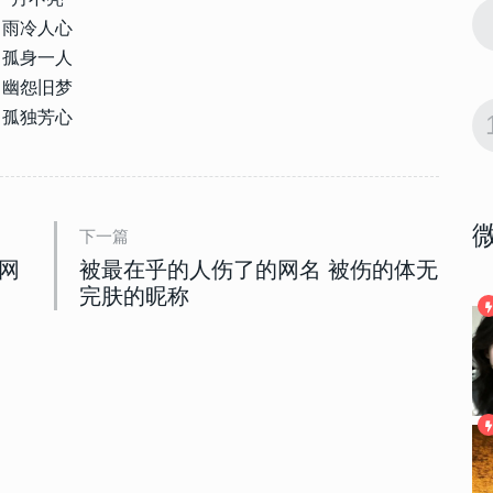
10655
2023-01-06 08:00:03
9
主动不打扰
雨冷人心
一切该结束了的昵称 以后不主动不打扰
的网名
孤身一人
幽怨旧梦
10189
2023-02-17 18:40:06
孤独芳心
10
深情的高级伤
深情emo的网名独一无二 深情的高级伤
感昵称
下一篇
网
被最在乎的人伤了的网名 被伤的体无
完肤的昵称