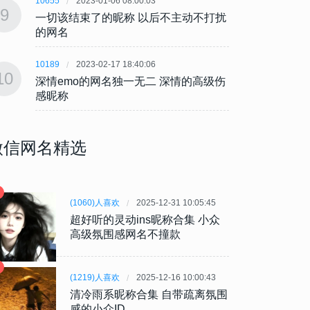
10655
2023-01-06 08:00:03
10655
9
9
一切该结束了的昵称 以后不主动不打扰
一切该
的网名
的网
10189
2023-02-17 18:40:06
10189
10
10
深情emo的网名独一无二 深情的高级伤
深情e
感昵称
感昵
微信网名精选
(1060)人喜欢
2025-12-31 10:05:45
超好听的灵动ins昵称合集 小众
高级氛围感网名不撞款
(1219)人喜欢
2025-12-16 10:00:43
清冷雨系昵称合集 自带疏离氛围
感的小众ID