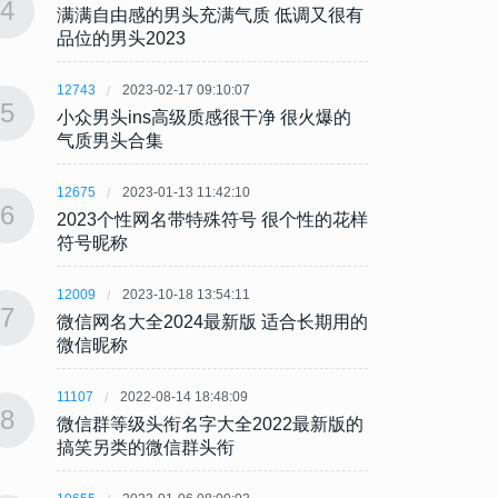
4
4
满满自由感的男头充满气质 低调又很有
满满自
品位的男头2023
品位的
12743
2023-02-17 09:10:07
12743
5
5
小众男头ins高级质感很干净 很火爆的
小众男
气质男头合集
气质
12675
2023-01-13 11:42:10
12675
6
6
2023个性网名带特殊符号 很个性的花样
202
符号昵称
符号
12009
2023-10-18 13:54:11
12009
7
7
微信网名大全2024最新版 适合长期用的
微信网
微信昵称
微信
11107
2022-08-14 18:48:09
11107
8
8
微信群等级头衔名字大全2022最新版的
微信群
搞笑另类的微信群头衔
搞笑