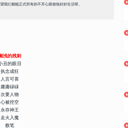
希望我们都能正式所有的不开心跟烦恼好好生活呀。
搁浅的残刺
小丑的眼泪
执念成狂
人言可畏
庸庸碌碌
次要人物
心被挖空
永存神王
走火入魔
败笔