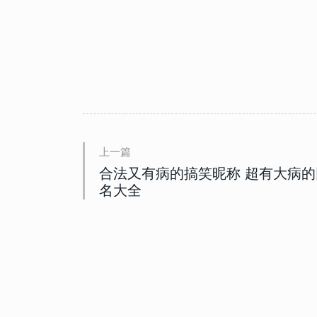
10655
2023-01-06 08:00:03
9
一切该结束了的昵称 以后不
的网名
10189
2023-02-17 18:40:06
10
深情emo的网名独一无二 
感昵称
上一篇
合法又有病的搞笑昵称 超有大病的
名大全