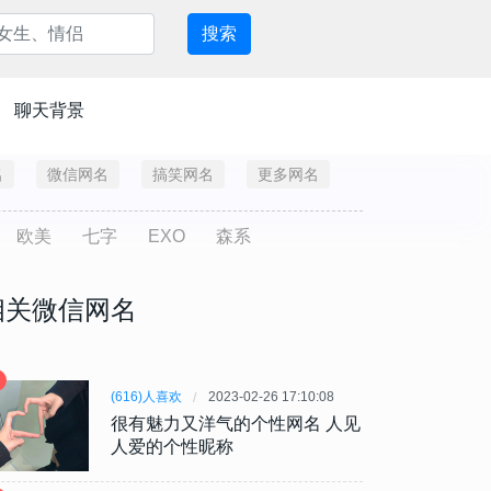
搜索
聊天背景
名
微信网名
搞笑网名
更多网名
欧美
七字
EXO
森系
相关微信网名
(616)人喜欢
2023-02-26 17:10:08
很有魅力又洋气的个性网名 人见
人爱的个性昵称