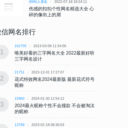
(696)人喜欢
2022-07-18 18:24:11
伤感的扣扣个性网名精选大全 心
碎的像街上的屑
微信网名排行
162705
2013-03-06 11:54:00
162705
1
1
唯美好看的三字网名大全 2022最新好听
唯美好
三字网名设计
三字
21751
2023-12-01 17:27:07
21751
2
2
花式特效网名2024最新版 最新花式符号
花式特
昵称
昵称
15960
2024-01-30 12:54:12
15960
3
3
2024最火昵称个性不会撞款 不会被淘汰
202
的昵称
的昵
13789
2023-02-18 08:30:03
13789