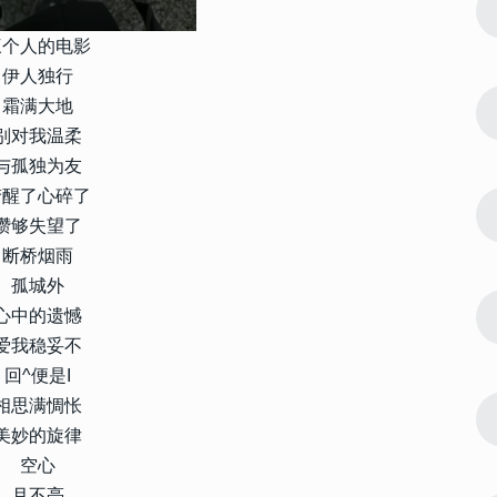
4
低调又很有
满满自由感的男头充满气质 低调又很有
品位的男头2023
三个人的电影
伊人独行
12743
2023-02-17 09:10:07
霜满大地
5
 很火爆的
小众男头ins高级质感很干净 很火爆的
别对我温柔
气质男头合集
与孤独为友
12675
2023-01-13 11:42:10
梦醒了心碎了
6
很个性的花样
2023个性网名带特殊符号 很个性的花样
攒够失望了
符号昵称
断桥烟雨
孤城外
12009
2023-10-18 13:54:11
7
心中的遗憾
适合长期用的
微信网名大全2024最新版 适合长期用的
微信昵称
爱我稳妥不
回^便是I
11107
2022-08-14 18:48:09
相思满惆怅
8
22最新版的
微信群等级头衔名字大全2022最新版的
美妙的旋律
搞笑另类的微信群头衔
空心
月不亮