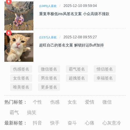
2025-12-10 09:59:04
(1365)人喜欢
重复率极低ins风签名文案 小众高级不撞款
2025-12-08 09:55:27
(1157)人喜欢
超旺自己的签名文案 解锁好运Buff加持
伤感签名
微信签名
霸气签名
情侣签名
女生签名
男生签名
超拽签名
幸福签名
唯美签名
更多签名
热门标签：
个性
伤感
女生
爱情
微信
霸气
搞笑
最新标签：
抖音
快手
奋斗
心痛
心灰意冷