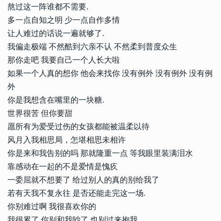
熬过这一阵谁都不需要.
多一点自知之明 少一点自作多情
让人难过的话说一遍就够了.
我偏走极端 不然酷到六亲不认 不然柔到普度众生
那你走吧 我要自己一个人长大啦
如果一个人真的想你 他会来找你 没有例外 没有例外 没有例
外
你是我想含在嘴里的一块糖.
世界很苦 但你要甜
愿所有为爱受过伤的女孩都能被温柔以待
风月入我相思局，怎堪相思未相许
你是来和我告别的吗 那就隆重一点 等我眼里装满泪水
靠感动在一起的不是爱情是愧疚
一委屈就不想要了 给过别人的真的别给我了
若有天我不复永往 是否还能走完这一场.
你别难过啊 我很喜欢你的
我很累了 你别和我吵了 也别过来抱我