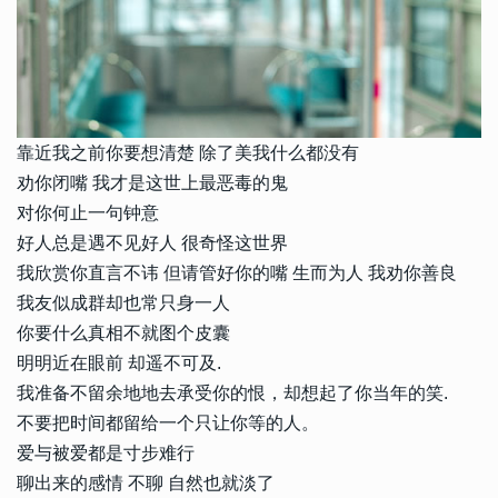
靠近我之前你要想清楚 除了美我什么都没有
劝你闭嘴 我才是这世上最恶毒的鬼
对你何止一句钟意
好人总是遇不见好人 很奇怪这世界
我欣赏你直言不讳 但请管好你的嘴 生而为人 我劝你善良
我友似成群却也常只身一人
你要什么真相不就图个皮囊
明明近在眼前 却遥不可及.
我准备不留余地地去承受你的恨，却想起了你当年的笑.
不要把时间都留给一个只让你等的人。
爱与被爱都是寸步难行
聊出来的感情 不聊 自然也就淡了