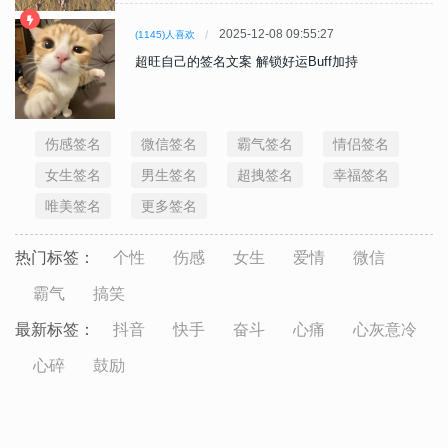
2025-12-08 09:55:27
(1145)人喜欢
超旺自己的签名文案 解锁好运Buff加持
伤感签名
微信签名
霸气签名
情侣签名
女生签名
男生签名
超拽签名
幸福签名
唯美签名
更多签名
热门标签：
个性
伤感
女生
爱情
微信
霸气
搞笑
最新标签：
抖音
快手
奋斗
心痛
心灰意冷
心碎
鼓励