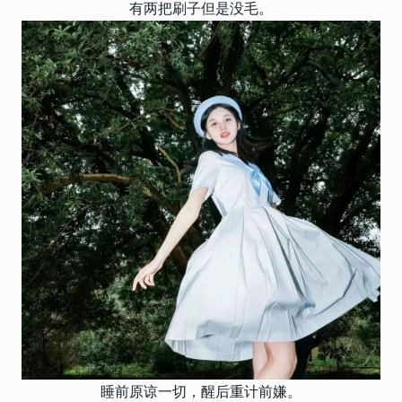
有两把刷子但是没毛。
睡前原谅一切，醒后重计前嫌。