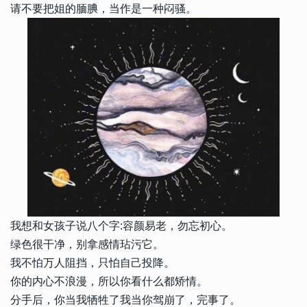
请不要把姐的腼腆，当作是一种闷骚。
我想和女孩子说八个字:容颜易老，勿忘初心。
绿色很干净，别拿感情玷污它。
我不怕万人阻挡，只怕自己投降。
你的内心不浪漫，所以你看什么都矫情。
分手后，你当我牺牲了我当你驾崩了，完事了。