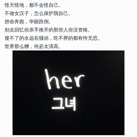
怪天怪地，都不会怪自己。
不做女汉子，怎么保护我自己。
拼命奔跑，华丽跌倒。
别去回忆你亲手推开的那些人你没资格。
瘦不了的永远在骚动，吃不胖的都有恃无恐。
世界那么糟，何必太清高。