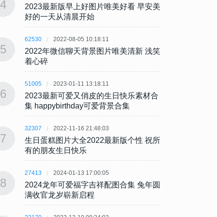
4
4
2023最新版早上好图片唯美好看 早安美
202
好的一天从清晨开始
好的
62530
2022-08-05 10:18:11
62530
5
5
2022年微信聊天背景图片唯美清新 浅笑
202
着心碎
着心
51005
2023-01-11 13:18:11
51005
6
6
2023最新可爱又俏皮的生日快乐素材合
202
集 happybirthday可爱背景合集
集 ha
32307
2022-11-16 21:48:03
32307
7
7
生日蛋糕图片大全2022最新版个性 祝所
生日蛋
有的朋友生日快乐
有的
27413
2024-01-13 17:00:05
27413
8
8
2024龙年可爱福字吉祥配图合集 兔年圆
202
满收官龙岁崭新启程
满收