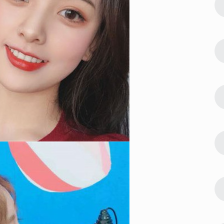
4
好看 早安美
2023最新版早上好图片唯美好看 早安美
好的一天从清晨开始
62530
2022-08-05 10:18:11
5
美清新 浅笑
2022年微信聊天背景图片唯美清新 浅笑
着心碎
51005
2023-01-11 13:18:11
6
日快乐素材合
2023最新可爱又俏皮的生日快乐素材合
合集
集 happybirthday可爱背景合集
32307
2022-11-16 21:48:03
7
版个性 祝所
生日蛋糕图片大全2022最新版个性 祝所
有的朋友生日快乐
27413
2024-01-13 17:00:05
8
合集 兔年圆
2024龙年可爱福字吉祥配图合集 兔年圆
满收官龙岁崭新启程