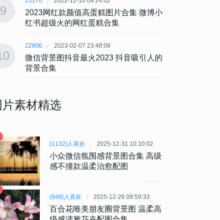
23170
2022-12-10 09:24:02
23170
9
9
2023网红款颜值高蛋糕图片合集 微博小
202
红书超级火的网红蛋糕合集
红书
22806
2023-02-07 23:48:08
22806
10
10
微信背景图抖音最火2023 抖音吸引人的
微信背
背景合集
背景
图片素材精选
(1132)人喜欢
2025-12-31 10:10:02
小众微信氛围感背景图合集 高级
感不撞款温柔治愈配图
(948)人喜欢
2025-12-26 09:59:33
百合花唯美朋友圈背景图 温柔高
级感清雅花卉配图合集