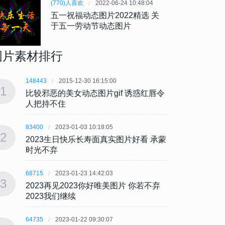
(770)人喜欢
2022-06-24 10:48:04
五一祝福动态图片2022精选 关
于五一劳动节动态图片
图片素材排行
148443
2015-12-30 16:15:00
148443
1
1
比较邪恶的美女动态图片gif 诱惑红唇令
比较邪
人把持不住
人把
83400
2023-01-03 10:18:05
83400
2
2
2023生日快乐长寿面真实图片好看 承蒙
202
时光不弃
时光
68715
2023-01-23 14:42:03
68715
3
3
2023再见2023你好唯美图片 你若不弃
202
2023我们继续
202
64735
2023-01-22 09:30:07
64735