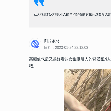
让人很爱的又很吸引人的高清好看的女生背景图给大
图片素材
日期：2023-01-24 22:12:03
高颜值气质又很好看的女生吸引人的背景图来
吧。