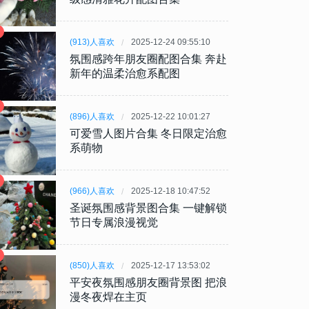
(913)人喜欢
2025-12-24 09:55:10
氛围感跨年朋友圈配图合集 奔赴
新年的温柔治愈系配图
(896)人喜欢
2025-12-22 10:01:27
可爱雪人图片合集 冬日限定治愈
系萌物
(966)人喜欢
2025-12-18 10:47:52
圣诞氛围感背景图合集 一键解锁
节日专属浪漫视觉
(850)人喜欢
2025-12-17 13:53:02
平安夜氛围感朋友圈背景图 把浪
漫冬夜焊在主页