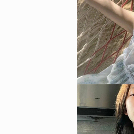
148443
2015-12-30 16:15:00
1
比较邪恶的美女动态图片gif
人把持不住
83400
2023-01-03 10:18:05
2
2023生日快乐长寿面真实图
时光不弃
68715
2023-01-23 14:42:03
3
2023再见2023你好唯美图
2023我们继续
64735
2023-01-22 09:30:07