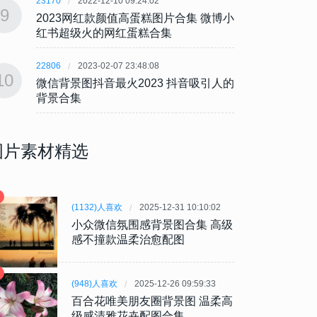
23170
2022-12-10 09:24:02
23170
9
9
2023网红款颜值高蛋糕图片合集 微博小
202
红书超级火的网红蛋糕合集
红书
22806
2023-02-07 23:48:08
22806
10
10
微信背景图抖音最火2023 抖音吸引人的
微信背
背景合集
背景
图片素材精选
(1132)人喜欢
2025-12-31 10:10:02
小众微信氛围感背景图合集 高级
感不撞款温柔治愈配图
(948)人喜欢
2025-12-26 09:59:33
百合花唯美朋友圈背景图 温柔高
级感清雅花卉配图合集