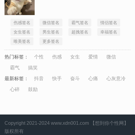
伤感签名
微信签名
霸气签名
情侣签名
女生签名
男生签名
超拽签名
幸福签名
唯美签名
更多签名
热门标签：
个性
伤感
女生
爱情
微信
霸气
搞笑
最新标签：
抖音
快手
奋斗
心痛
心灰意冷
心碎
鼓励
Copyright 2021-2024 www.xdn001.com 【想到你个性网】
版权所有