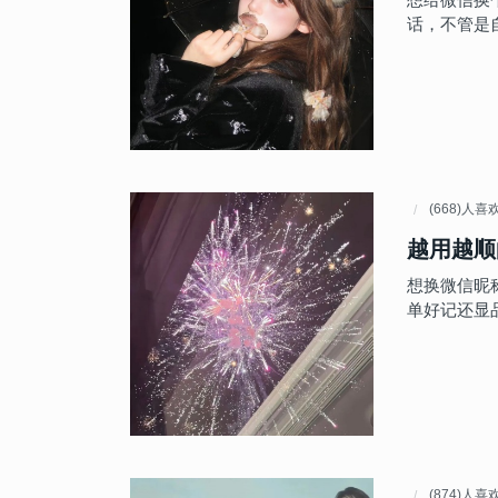
话，不管是
(668)人喜
越用越顺
想换微信昵
单好记还显
(874)人喜