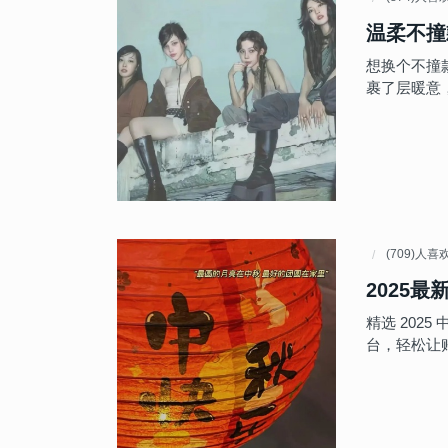
温柔不撞
想换个不撞
裹了层暖意
(709)人喜
2025
精选 202
台，轻松让