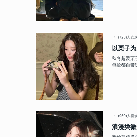
(723)人喜
以栗子为
秋冬超爱栗
每款都自带
(950)人喜
浪漫类微
想给微信换