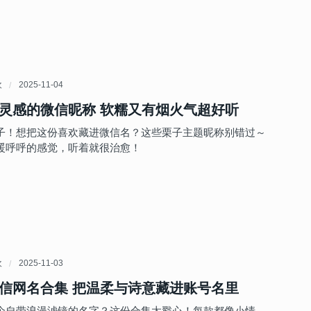
欢
2025-11-04
灵感的微信昵称 软糯又有烟火气超好听
子！想把这份喜欢藏进微信名？这些栗子主题昵称别错过～
暖呼呼的感觉，听着就很治愈！
欢
2025-11-03
信网名合集 把温柔与诗意藏进账号名里
个自带浪漫滤镜的名字？这份合集太戳心！每款都像小情