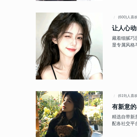
(600)人喜
让人心动
藏着细腻巧
显专属风格
(619)人喜
有新意的
精选自带新
配各社交平