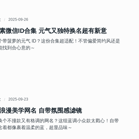
欢
2025-09-26
素微信ID合集 元气又独特换名超有新意
个带菠萝的元气 ID？这份合集超适配！不管偏爱简约风还是
能找到合心意的～
欢
2025-09-23
浪漫美学网名 自带氛围感滤镜
换个不撞款又有格调的网名？这组蓝调小众款太戳心！自带
念着都像裹着温柔的蓝，超显品味～