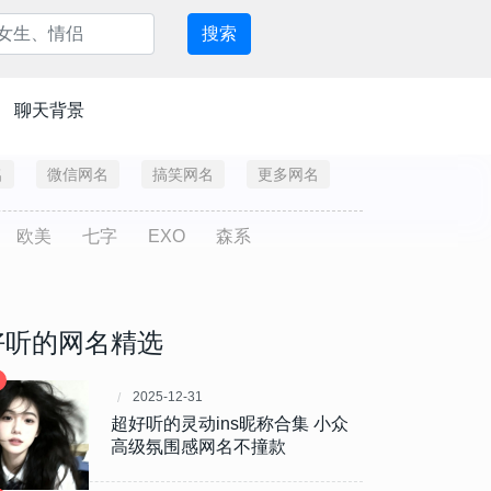
搜索
聊天背景
名
微信网名
搞笑网名
更多网名
欧美
七字
EXO
森系
好听的网名精选
2025-12-31
超好听的灵动ins昵称合集 小众
高级氛围感网名不撞款