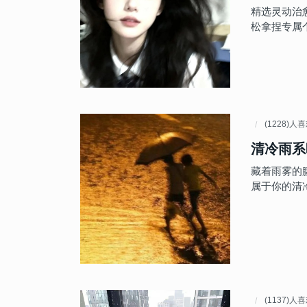
精选灵动治愈
松拿捏专属
(1228)人
清冷雨系
藏着雨雾的
属于你的清
(1137)人