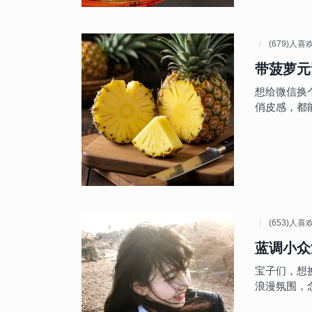
(679)人喜
带菠萝元
想给微信换
俏皮感，都
(653)人喜
蓝调小众
宝子们，想
浪漫氛围，