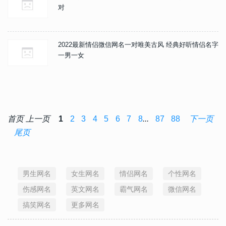
对
2022最新情侣微信网名一对唯美古风 经典好听情侣名字
一男一女
首页
上一页
1
2
3
4
5
6
7
8
...
87
88
下一页
尾页
男生网名
女生网名
情侣网名
个性网名
伤感网名
英文网名
霸气网名
微信网名
搞笑网名
更多网名