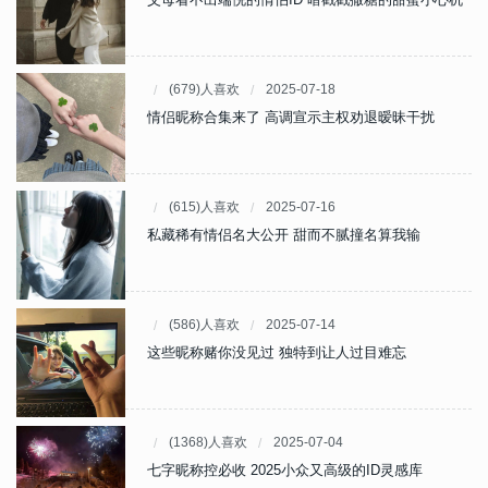
(679)人喜欢
2025-07-18
情侣昵称合集来了 高调宣示主权劝退暧昧干扰
(615)人喜欢
2025-07-16
私藏稀有情侣名大公开 甜而不腻撞名算我输
(586)人喜欢
2025-07-14
这些昵称赌你没见过 独特到让人过目难忘
(1368)人喜欢
2025-07-04
七字昵称控必收 2025小众又高级的ID灵感库