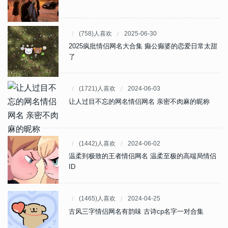
(758)人喜欢
2025-06-30
2025疯批情侣网名大合集 癫公癫婆的恋爱日常太甜
了
(1721)人喜欢
2024-06-03
让人过目不忘的网名情侣网名 亲密不肉麻的昵称
(1442)人喜欢
2024-06-02
温柔到极致的王者情侣网名 温柔至极的高端局情侣
ID
(1465)人喜欢
2024-04-25
古风三字情侣网名有韵味 古诗cp名字一对合集