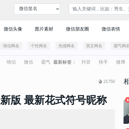
微信头像
图片素材
微信朋友圈
微信表情
情侣网名
个性网名
伤感网名
英文网名
霸气网
情侣
微信
霸气
最新标签：
抖音
快手
微博
21750
最新版 最新花式符号昵称