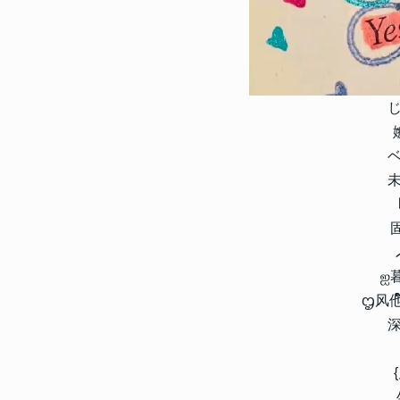
4
满满自由感的男头充满气质 
品位的男头2023
12743
2023-02-17 09:10:07
5
小众男头ins高级质感很干净
气质男头合集
12675
2023-01-13 11:42:10
6
2023个性网名带特殊符号 
未
符号昵称
12009
2023-10-18 13:54:11
7
微信网名大全2024最新版 
ஐ
微信昵称
ᦗ风他
11107
2022-08-14 18:48:09
深
8
微信群等级头衔名字大全20
搞笑另类的微信群头衔