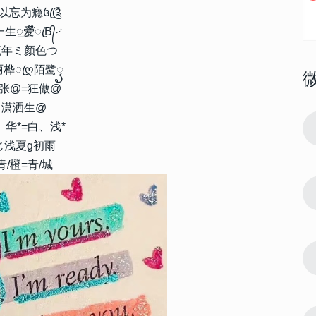
໌້以忘为瘾꧔ꦿ༊
一生꯭爱໊ꦿB᭄࿚
流年ミ颜色つ
丽桦ꦿღ陌鹭ꦽ
张@=狂傲@
潇洒生@
162705
2013-03-06 11:54:00
1
、华*=白、浅*
22最新好听
唯美好看的三字网名大全 2022最新好听
じ浅夏g初雨
三字网名设计
青/橙=青/城
21751
2023-12-01 17:27:07
2
最新花式符号
花式特效网名2024最新版 最新花式符号
昵称
15960
2024-01-30 12:54:12
3
 不会被淘汰
2024最火昵称个性不会撞款 不会被淘汰
的昵称
13789
2023-02-18 08:30:03