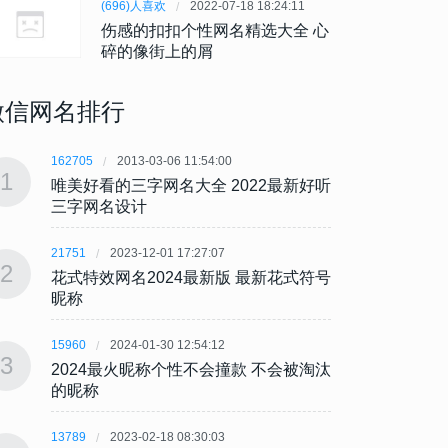
(696)人喜欢
2022-07-18 18:24:11
伤感的扣扣个性网名精选大全 心
碎的像街上的屑
微信网名排行
162705
2013-03-06 11:54:00
162705
1
1
唯美好看的三字网名大全 2022最新好听
唯美好
三字网名设计
三字
21751
2023-12-01 17:27:07
21751
2
2
花式特效网名2024最新版 最新花式符号
花式特
昵称
昵称
15960
2024-01-30 12:54:12
15960
3
3
2024最火昵称个性不会撞款 不会被淘汰
202
的昵称
的昵
13789
2023-02-18 08:30:03
13789