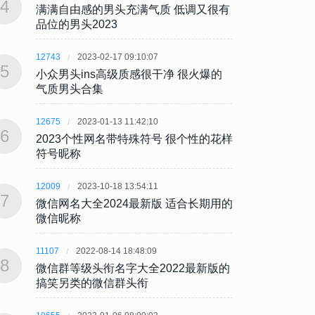
4
4
满满自由感的男头充满气质 低调又很有
满满自
品位的男头2023
品位的
12743
2023-02-17 09:10:07
12743
5
5
小众男头ins高级质感很干净 很火爆的
小众男
气质男头合集
气质
12675
2023-01-13 11:42:10
12675
6
6
2023个性网名带特殊符号 很个性的花样
202
符号昵称
符号
12009
2023-10-18 13:54:11
12009
7
7
微信网名大全2024最新版 适合长期用的
微信网
微信昵称
微信
11107
2022-08-14 18:48:09
11107
8
8
微信群等级头衔名字大全2022最新版的
微信群
搞笑另类的微信群头衔
搞笑