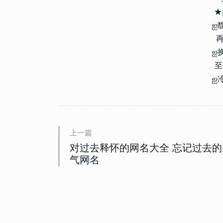
10655
2023-01-06 08:00:03
9
★
一切该结束了的昵称 以后不
的网名
ஐ
再
10189
2023-02-17 18:40:06
ஐ
10
深情emo的网名独一无二 
至
感昵称
ஐ
上一篇
对过去释怀的网名大全 忘记过去的
气网名