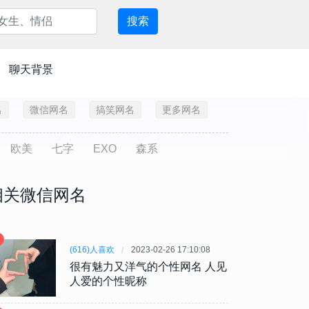
搜索
聊天背景
名
微信网名
搞笑网名
更多网名
欧美
七字
EXO
森系
相关微信网名
(616)人喜欢
2023-02-26 17:10:08
很有魅力又洋气的个性网名 人见
人爱的个性昵称