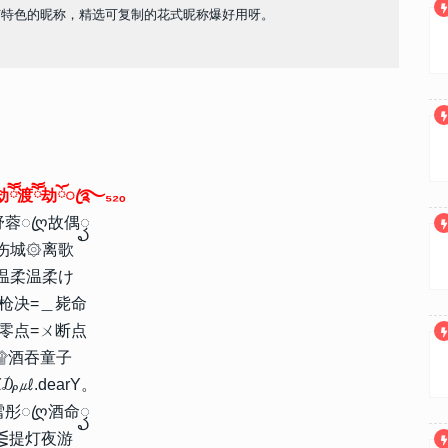
有特色的昵称，精选可复制的花式昵称爆好用呀。
ོ渡ོོ劫ོꦿ࿐₅₂ₒ
舒蓉ꦿღ故偶ꦽ
伤城۞离歌
温柔温柔け
枪决=＿毙命
零点=ㄨ断点
۩酒吞童子
₯㎕.dearY。
雪彤ꦿღ酒命ꦽ
⋚提灯夜游