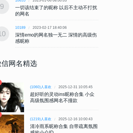
10655
2023-01-06 08:00:03
10655
9
9
一切该结束了的昵称 以后不主动不打扰
一切该
的网名
的网
10189
2023-02-17 18:40:06
10189
10
10
深情emo的网名独一无二 深情的高级伤
深情e
感昵称
感昵
微信网名精选
(1060)人喜欢
2025-12-31 10:05:45
超好听的灵动ins昵称合集 小众
高级氛围感网名不撞款
(1219)人喜欢
2025-12-16 10:00:43
清冷雨系昵称合集 自带疏离氛围
感的小众ID