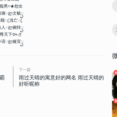
10655
2023-01-06 08:00:03
9
痴男=★怨女
主动不打扰
一切该结束了的昵称 以后不主动不打扰
的网名
馥璐ꦿღ文毓ꦽ
顾ꦿ 浅亡ꦿ
10189
2023-02-17 18:40:06
换人ꦿღ婉转ꦽ
10
深情的高级伤
深情emo的网名独一无二 深情的高级伤
尊天下៚さ
感昵称
冷语ꦿღ娅宜ꦽ
下一篇
霸
雨过天晴的寓意好的网名 雨过天晴的
好听昵称