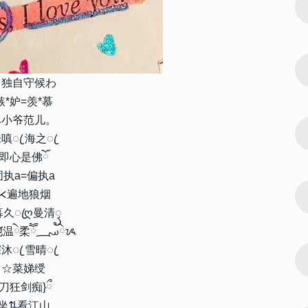
4
低调又很有
满满自由感的男头充满气质 低调又很有
品位的男头2023
12743
2023-02-17 09:10:07
5
 很火爆的
小众男头ins高级质感很干净 很火爆的
じ独自守候わ
气质男头合集
嫉*妒=羡*慕
ベ小爷范儿。
12675
2023-01-13 11:42:10
6
很个性的花样
2023个性网名带特殊符号 很个性的花样
嗔ꦿ 海之ꦿ
符号昵称
即心是佛ོ
固执a=偏执a
12009
2023-10-18 13:54:11
7
⋌遍地狼烟
适合长期用的
微信网名大全2024最新版 适合长期用的
暮久ꦿღ曼清ꦽ
微信昵称
໌໌温ེۖ柔ཽ؄ེᝰ
11107
2022-08-14 18:48:09
沐ꦿ 雪晴ꦿ
8
22最新版的
微信群等级头衔名字大全2022最新版的
☆菜娣绶
搞笑另类的微信群头衔
{刀狂剑痴}ྀ
坐⇅看江山