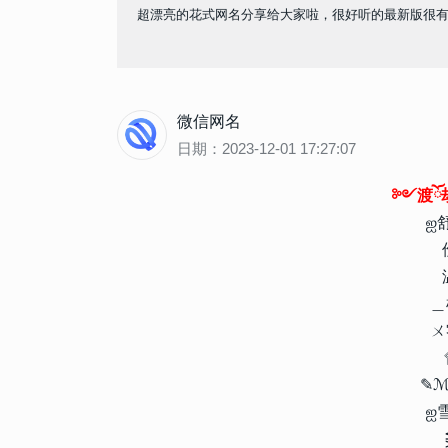
超漂亮的花式网名分享给大家啦，很好听的最新版很
微信网名
日期：2023-12-01 17:27:07
༻渡ོ劫ོ
ஐ
＿
ㄨ
✎ℳ
ஐ