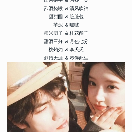
山河拱手 & 为卿一笑
烈酒烧喉 & 清风吹袖
甜甜圈 & 脏脏包
芋泥 & 啵啵
糯米团子 & 桂花酿子
甜酒三分 & 月色七分
桃灼灼 & 李夭夭
剑指天涯 & 琴伴此生