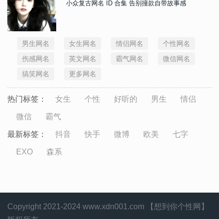
小众复古网名 ID 合集 告别撞款自带故事感
男生网名
女生网名
情侣网名
个性网名
伤感网名
英文网名
霸气网名
微信网名
搞笑网名
更多网名
热门标签：
女生
个性
好听的
男生
情侣
微信
霸气
最新标签：
抖音
快手
微博
欧美
七字
EXO
森系
Copyright 2021-2024 www.xdn001.com 【想到你个性网】