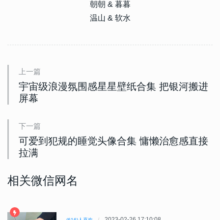
朝朝 & 暮暮
温山 & 软水
上一篇
宇宙级浪漫氛围感星星壁纸合集 把银河搬进
屏幕
下一篇
可爱到犯规的睡觉头像合集 慵懒治愈感直接
拉满
相关微信网名
2023-02-26 17:10:08
(616)人喜欢