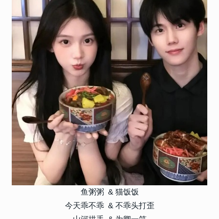
鱼粥粥 & 猫饭饭
今天乖不乖 & 不乖头打歪