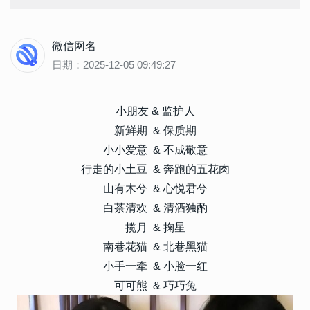
微信网名
日期：2025-12-05 09:49:27
小朋友 & 监护人
新鲜期 & 保质期
小小爱意 & 不成敬意
行走的小土豆 & 奔跑的五花肉
山有木兮 & 心悦君兮
白茶清欢 & 清酒独酌
揽月 & 掬星
南巷花猫 & 北巷黑猫
小手一牵 & 小脸一红
可可熊 & 巧巧兔