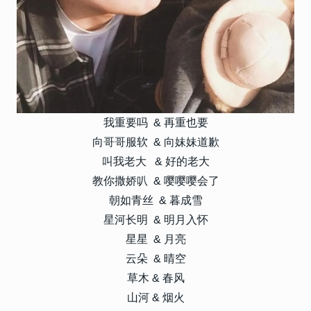
我重要吗 & 再重也要
向哥哥服软 & 向妹妹道歉
叫我老大 & 好的老大
教你撒娇叭 & 嘤嘤嘤会了
朝如青丝 & 暮成雪
星河长明 & 明月入怀
星星 & 月亮
云朵 & 晴空
草木 & 春风
山河 & 烟火