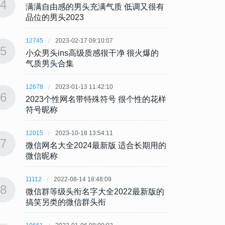
4
4
满满自由感的男头充满气质 低调又很有
满满自
品位的男头2023
品位的
12745
2023-02-17 09:10:07
12745
5
5
小众男头ins高级质感很干净 很火爆的
小众男
气质男头合集
气质
12678
2023-01-13 11:42:10
12678
6
6
2023个性网名带特殊符号 很个性的花样
202
符号昵称
符号
12015
2023-10-18 13:54:11
12015
7
7
微信网名大全2024最新版 适合长期用的
微信网
微信昵称
微信
11112
2022-08-14 18:48:09
11112
8
8
微信群等级头衔名字大全2022最新版的
微信群
搞笑另类的微信群头衔
搞笑