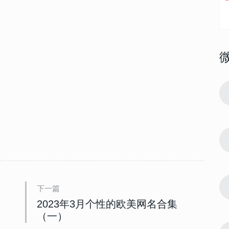
162712
2013-03-06 11:54:00
1
22最新好听
唯美好看的三字网名大全 2022最新好听
三字网名设计
21756
2023-12-01 17:27:07
2
最新花式符号
花式特效网名2024最新版 最新花式符号
昵称
15963
2024-01-30 12:54:12
3
下一篇
 不会被淘汰
2024最火昵称个性不会撞款 不会被淘汰
的昵称
2023年3月个性的欧美网名合集
（一）
13828
2023-02-18 08:30:03