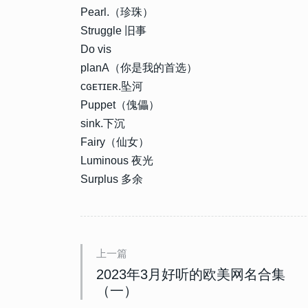
Pearl.（珍珠）
Struggle 旧事
Do vis
planA（你是我的首选）
ᴄɢᴇᴛɪᴇʀ.坠河
Puppet（傀儡）
162712
2013-03-06 11:54:00
1
sink.下沉
唯美好看的三字网名大全 20
Fairy（仙女）
三字网名设计
Luminous 夜光
21756
2023-12-01 17:27:07
Surplus 多余
2
花式特效网名2024最新版 
昵称
15963
2024-01-30 12:54:12
3
上一篇
2024最火昵称个性不会撞款
的昵称
2023年3月好听的欧美网名合集
（一）
13828
2023-02-18 08:30:03