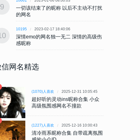
10661
2023-01-06 08:00:03
10661
9
9
一切该结束了的昵称 以后不主动不打扰
一切该
的网名
的网
10195
2023-02-17 18:40:06
10195
10
10
深情emo的网名独一无二 深情的高级伤
深情e
感昵称
感昵
微信网名精选
(1070)人喜欢
2025-12-31 10:05:45
超好听的灵动ins昵称合集 小众
高级氛围感网名不撞款
(1227)人喜欢
2025-12-16 10:00:43
清冷雨系昵称合集 自带疏离氛围
感的小众ID