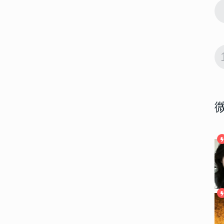
10661
2023-01-06 08:00:03
9
主动不打扰
一切该结束了的昵称 以后不主动不打扰
的网名
10195
2023-02-17 18:40:06
10
深情的高级伤
深情emo的网名独一无二 深情的高级伤
感昵称