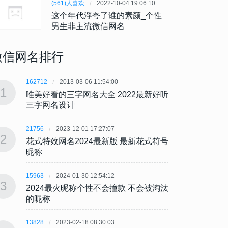
(561)人喜欢
2022-10-04 19:06:10
这个年代浮夸了谁的素颜_个性
男生非主流微信网名
微信网名排行
162712
2013-03-06 11:54:00
162712
1
1
唯美好看的三字网名大全 2022最新好听
唯美好
三字网名设计
三字
21756
2023-12-01 17:27:07
21756
2
2
花式特效网名2024最新版 最新花式符号
花式特
昵称
昵称
15963
2024-01-30 12:54:12
15963
3
3
2024最火昵称个性不会撞款 不会被淘汰
202
的昵称
的昵
13828
2023-02-18 08:30:03
13828