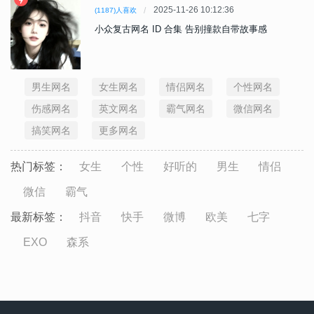
2025-11-26 10:12:36
(1187)人喜欢
小众复古网名 ID 合集 告别撞款自带故事感
男生网名
女生网名
情侣网名
个性网名
伤感网名
英文网名
霸气网名
微信网名
搞笑网名
更多网名
热门标签：
女生
个性
好听的
男生
情侣
微信
霸气
最新标签：
抖音
快手
微博
欧美
七字
EXO
森系