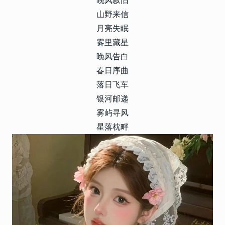
晚风叙旧
山野来信
月亮失眠
雾里藏星
晚风告白
春日序曲
落日飞车
银河邮递
雾屿寻风
星落枕畔