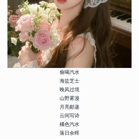
偷喝汽水
海盐芝士
晚风过境
山野雾漫
月亮邮递
云间写诗
橘色汽水
落日余晖