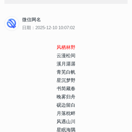
微信网名
日期：2025-12-10 10:07:02
风栖林野
云漫松间
溪月潺潺
青芜白帆
星沉梦野
书简藏春
晚雾归舟
砚边留白
月落枕畔
风遇山川
星眠海隅