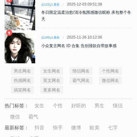
2025-12-03 09:51:38
(1122)人喜欢
冬日限定温柔治愈/清冷氛围感微信昵称 承包整个冬
天
2025-11-26 10:12:36
(1195)人喜欢
小众复古网名 ID 合集 告别撞款自带故事感
男生网名
女生网名
情侣网名
个性网名
伤感网名
英文网名
霸气网名
微信网名
搞笑网名
更多网名
热门标签：
女生
个性
好听的
男生
情侣
微信
霸气
最新标签：
抖音
快手
微博
欧美
七字