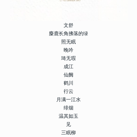
文舒
麋鹿长角拂落的绿
照无眠
晚吟
琦无瑕
成江
仙阙
鹤川
行云
月满一江水
绯烟
温其如玉
见
三眠柳