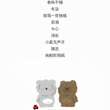
春秋不憾
冬柒
留我一世独殇
若酒
今心
清欢
小庭无声月
随恙
画船听雨眠