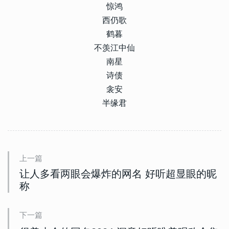
惊鸿
西仍歌
鹤暮
不羡江中仙
南星
诗债
衾安
半缘君
上一篇
让人多看两眼会爆炸的网名 好听超显眼的昵
称
下一篇