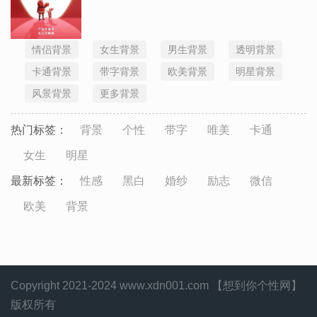
情侣背景
女生背景
男生背景
透明背景
卡通背景
带字背景
欧美背景
明星背景
风景背景
更多背景
热门标签：
背景
个性
带字
唯美
卡通
女生
明星
最新标签：
性感
黑白
婚纱
励志
微信
欧美
背景
Copyright 2021-2024 www.xdn001.com 【想到你个性网】
版权所有