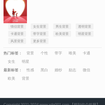
情侣背景
女生背景
男生背景
透明背景
卡通背景
带字背景
欧美背景
明星背景
风景背景
更多背景
热门标签：
背景
个性
带字
唯美
卡通
女生
明星
最新标签：
性感
黑白
婚纱
励志
微信
欧美
背景
Copyright 2021-2024 www.xdn001.com 【想到你个性网】