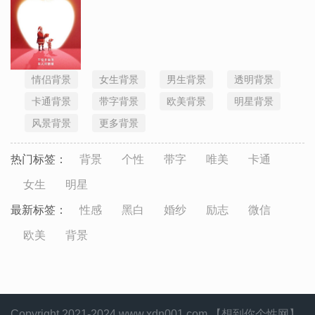
情侣背景
女生背景
男生背景
透明背景
卡通背景
带字背景
欧美背景
明星背景
风景背景
更多背景
热门标签：
背景
个性
带字
唯美
卡通
女生
明星
最新标签：
性感
黑白
婚纱
励志
微信
欧美
背景
Copyright 2021-2024 www.xdn001.com 【想到你个性网】