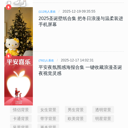
2025-12-19 09:35:55
(1128)人喜欢
2025圣诞壁纸合集 把冬日浪漫与温柔装进
手机屏幕
2025-12-17 14:02:31
(782)人喜欢
平安夜氛围感海报合集 一键收藏浪漫圣诞
夜视觉灵感
情侣背景
女生背景
男生背景
透明背景
卡通背景
带字背景
欧美背景
明星背景
风景背景
更多背景