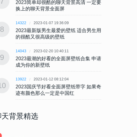
7
7
2023简单却很酷的聊天背景高清 一定要
202
换上的聊天背景全面屏
换上
14322
2023-01-07 19:36:09
14322
8
8
2023最新版男生最爱的壁纸 适合男生用
202
的很酷又很高级的壁纸
的很
14043
2023-02-20 10:40:11
14043
9
9
2023最潮的好看的全面屏壁纸合集 申请
202
成为你的新壁纸
成为
13922
2023-01-12 08:12:04
13922
10
10
2023国庆节好看全面屏壁纸带字 如果奇
202
迹有颜色那么一定是中国红
迹有
聊天背景精选