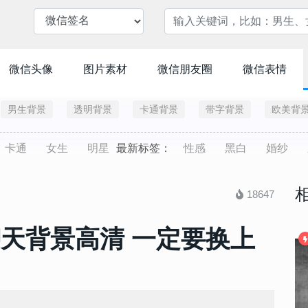
微信头像
图片素材
微信朋友圈
微信表情
男生背景
透明背景
卡通背景
带字背景
欧美背
卡通
女生
明星
最新标签：
性感
黑白
婚纱
18647
聊天背景高清 一定要换上