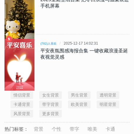
手机屏幕
2025-12-17 14:02:31
(782)人喜欢
平安夜氛围感海报合集 一键收藏浪漫圣诞
夜视觉灵感
情侣背景
女生背景
男生背景
透明背景
卡通背景
带字背景
欧美背景
明星背景
风景背景
更多背景
热门标签：
背景
个性
带字
唯美
卡通