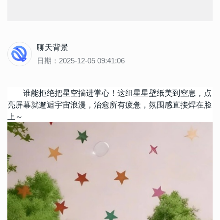
聊天背景
日期：2025-12-05 09:41:06
谁能拒绝把星空揣进掌心！这组星星壁纸美到窒息，点
亮屏幕就邂逅宇宙浪漫，治愈所有疲惫，氛围感直接焊在脸
上～